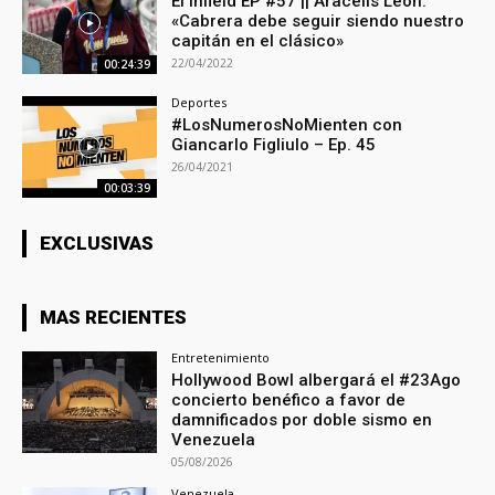
El Infield EP #57 || Aracelis León:
«Cabrera debe seguir siendo nuestro
capitán en el clásico»
22/04/2022
00:24:39
Deportes
#LosNumerosNoMienten con
Giancarlo Figliulo – Ep. 45
26/04/2021
00:03:39
EXCLUSIVAS
MAS RECIENTES
Entretenimiento
Hollywood Bowl albergará el #23Ago
concierto benéfico a favor de
damnificados por doble sismo en
Venezuela
05/08/2026
Venezuela