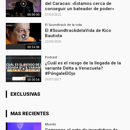
del Caracas: «Estamos cerca de
conseguir un bateador de poder»
07/03/2022
00:00:00
El Soundtrack de la vida
El #SoundtrackdelaVida de Kico
Bautista
22/09/2020
00:34:08
Podcast
¿Cuál es el riesgo de la llegada de la
variante Delta a Venezuela?
#PóngaleElOjo
26/07/2021
00:00:56
EXCLUSIVAS
MAS RECIENTES
Mundo
Comienza el acto de investidura de