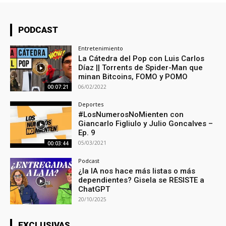
PODCAST
Entretenimiento
La Cátedra del Pop con Luis Carlos
Díaz || Torrents de Spider-Man que
minan Bitcoins, FOMO y POMO
06/02/2022
00:07:21
Deportes
#LosNumerosNoMienten con
Giancarlo Figliulo y Julio Goncalves –
Ep. 9
05/03/2021
00:03:44
Podcast
¿la IA nos hace más listas o más
dependientes? Gisela se RESISTE a
ChatGPT
20/10/2025
EXCLUSIVAS