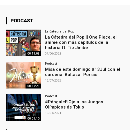
PODCAST
La Catedra del Pop
La Cátedra del Pop || One Piece, el
anime con más capitulos de la
historia ft. Tío Jimbe
07/06/2022
00:18:08
Podcast
Misa de este domingo #13Jul con el
cardenal Baltazar Porras
13/07/2025
00:37:25
Podcast
#PóngaleElOjo a los Juegos
Olímpicos de Tokio
19/01/2021
00:01:10