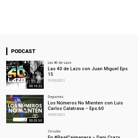
PODCAST
Las 40 de Lazo
Las 40 de Lazo con Juan Miguel Eps.
15
31/03/2021
00:16:22
Deportes
Los Números No Mienten con Luis
Carlos Calatrava – Eps.60
19/05/2021
00:03:50
Circuito
En #RealCaimanera – Dani Crazy