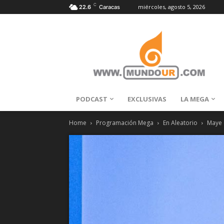
C
miércoles, agosto 5, 2026
22.6
Caracas
PODCAST
EXCLUSIVAS
LA MEGA
Home
Programación Mega
En Aleatorio
Maye 