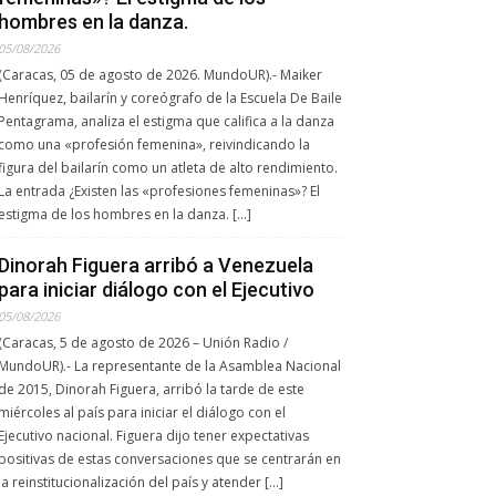
hombres en la danza.
05/08/2026
(Caracas, 05 de agosto de 2026. MundoUR).- Maiker
Henríquez, bailarín y coreógrafo de la Escuela De Baile
Pentagrama, analiza el estigma que califica a la danza
como una «profesión femenina», reivindicando la
figura del bailarín como un atleta de alto rendimiento.
La entrada ¿Existen las «profesiones femeninas»? El
estigma de los hombres en la danza. […]
Dinorah Figuera arribó a Venezuela
para iniciar diálogo con el Ejecutivo
05/08/2026
(Caracas, 5 de agosto de 2026 – Unión Radio /
MundoUR).- La representante de la Asamblea Nacional
de 2015, Dinorah Figuera, arribó la tarde de este
miércoles al país para iniciar el diálogo con el
Ejecutivo nacional. Figuera dijo tener expectativas
positivas de estas conversaciones que se centrarán en
la reinstitucionalización del país y atender […]