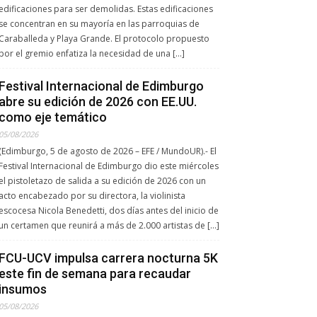
edificaciones para ser demolidas. Estas edificaciones
se concentran en su mayoría en las parroquias de
Caraballeda y Playa Grande. El protocolo propuesto
por el gremio enfatiza la necesidad de una […]
Festival Internacional de Edimburgo
abre su edición de 2026 con EE.UU.
como eje temático
05/08/2026
(Edimburgo, 5 de agosto de 2026 – EFE / MundoUR).- El
Festival Internacional de Edimburgo dio este miércoles
el pistoletazo de salida a su edición de 2026 con un
acto encabezado por su directora, la violinista
escocesa Nicola Benedetti, dos días antes del inicio de
un certamen que reunirá a más de 2.000 artistas de […]
FCU-UCV impulsa carrera nocturna 5K
este fin de semana para recaudar
insumos
05/08/2026