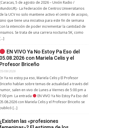
(Caracas, 5 de agosto de 2026 – Unión Radio /
MundoUR).- La Federación de Centros Universitarios
de la UCV no solo mantiene activo el centro de acopio,
sino que tiene una iniciativa para este fin de semana
con la intención de poder incrementar la cantidad de
insumos. Se trata de una carrera nocturna 5K, como
[…]
EN VIVO Ya No Estoy Pa Eso del
05.08.2026 con Mariela Celis y el
Profesor Briceño
05/08/2026
En Ya no estoy pa eso, Mariela Celis y El Profesor
Briceño hablan sobre temas de actualidad a través del
humor, salen en vivo de Lunes a Viernes de 5:00 pm a
7:00 pm La entrada
EN VIVO Ya No Estoy Pa Eso del
05.08.2026 con Mariela Celis y el Profesor Briceño se
publicó […]
¿Existen las «profesiones
femeninas»? El estigma de los