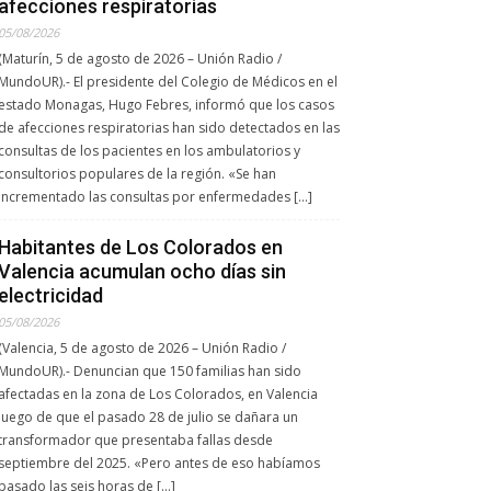
afecciones respiratorias
05/08/2026
(Maturín, 5 de agosto de 2026 – Unión Radio /
MundoUR).- El presidente del Colegio de Médicos en el
estado Monagas, Hugo Febres, informó que los casos
de afecciones respiratorias han sido detectados en las
consultas de los pacientes en los ambulatorios y
consultorios populares de la región. «Se han
incrementado las consultas por enfermedades […]
Habitantes de Los Colorados en
Valencia acumulan ocho días sin
electricidad
05/08/2026
(Valencia, 5 de agosto de 2026 – Unión Radio /
MundoUR).- Denuncian que 150 familias han sido
afectadas en la zona de Los Colorados, en Valencia
luego de que el pasado 28 de julio se dañara un
transformador que presentaba fallas desde
septiembre del 2025. «Pero antes de eso habíamos
pasado las seis horas de […]