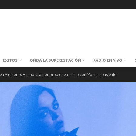
EXITOS
ONDA LA SUPERESTACIÓN
RADIO EN VIVO
en Aleatorio: Himno al amor propio femenino con ‘Yo me consiento’