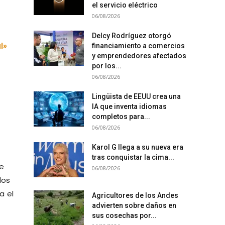
el servicio eléctrico
06/08/2026
Delcy Rodríguez otorgó
l»
financiamiento a comercios
y emprendedores afectados
por los...
06/08/2026
Lingüista de EEUU crea una
IA que inventa idiomas
completos para...
06/08/2026
Karol G llega a su nueva era
tras conquistar la cima...
de
06/08/2026
dos
a el
Agricultores de los Andes
advierten sobre daños en
sus cosechas por...