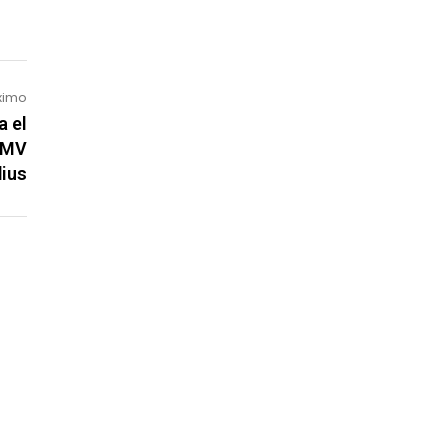
ximo
a el
 MV
ius