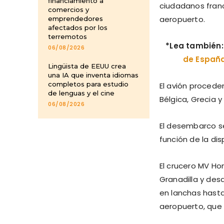
financiamiento a
ciudadanos franc
comercios y
aeropuerto.
emprendedores
afectados por los
terremotos
*Lea también
06/08/2026
de España
Lingüista de EEUU crea
una IA que inventa idiomas
completos para estudio
El avión procede
de lenguas y el cine
Bélgica, Grecia y
06/08/2026
El desembarco s
función de la dis
El crucero MV Ho
Granadilla y des
en lanchas hasta
aeropuerto, que 