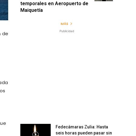
temporales en Aeropuerto de
Maiquetía
MÁS
Publicidad
n de
nada
ros
que
Fedecámaras Zulia: Hasta
n
seis horas pueden pasar sin