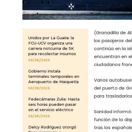
(Granadilla de A
Unidos por La Guaira: la
los pasajeros de
FCU-UCV organiza una
continúa en la is
carrera notcurna de 5K
para recolectar insumos
encuentran en el 
06/08/2026
ciudadanos fran
Gobierno instala
terminales temporales en
Varios autobuses
Aeropuerto de Maiquetía
del puerto de Gra
06/08/2026
para trasladarlo
Fedecámaras Zulia: Hasta
seis horas pueden pasar
sin el servicio eléctrico
Sanidad informó 
06/08/2026
función de la dis
tras los español
Delcy Rodríguez otorgó