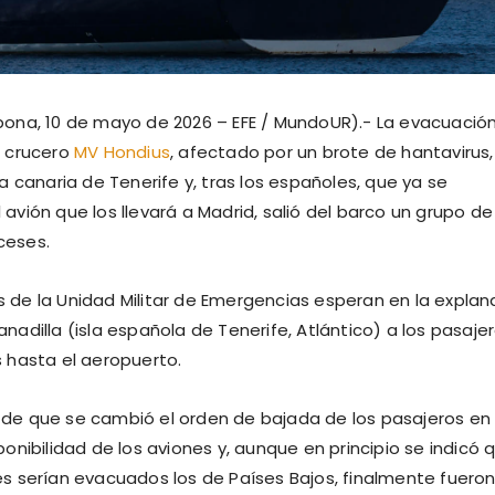
bona, 10 de mayo de 2026 – EFE / MundoUR).- La evacuació
l crucero
MV Hondius
, afectado por un brote de hantavirus,
la canaria de Tenerife y, tras los españoles, que ya se
avión que los llevará a Madrid, salió del barco un grupo de
ceses.
 de la Unidad Militar de Emergencias esperan en la expla
nadilla (isla española de Tenerife, Atlántico) a los pasaje
s hasta el aeropuerto.
de que se cambió el orden de bajada de los pasajeros en
ponibilidad de los aviones y, aunque en principio se indicó 
es serían evacuados los de Países Bajos, finalmente fuero