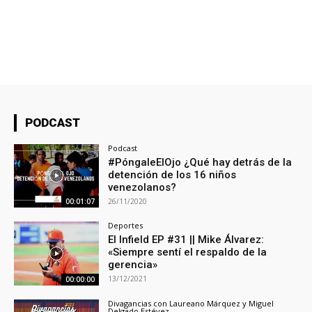
PODCAST
Podcast
#PóngaleElOjo ¿Qué hay detrás de la
detención de los 16 niños
venezolanos?
26/11/2020
00:01:07
Deportes
El Infield EP #31 || Mike Álvarez:
«Siempre sentí el respaldo de la
gerencia»
13/12/2021
00:00:00
Divagancias con Laureano Márquez y Miguel
Delgado Estévez.