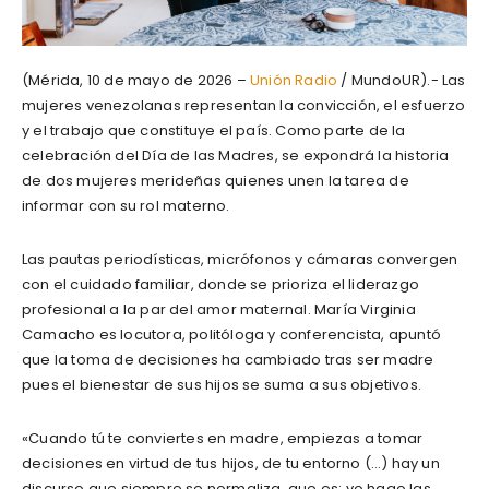
(Mérida, 10 de mayo de 2026 –
Unión Radio
/ MundoUR).- Las
mujeres venezolanas representan la convicción, el esfuerzo
y el trabajo que constituye el país. Como parte de la
celebración del Día de las Madres, se expondrá la historia
de dos mujeres merideñas quienes unen la tarea de
informar con su rol materno.
Las pautas periodísticas, micrófonos y cámaras convergen
con el cuidado familiar, donde se prioriza el liderazgo
profesional a la par del amor maternal. María Virginia
Camacho es locutora, politóloga y conferencista, apuntó
que la toma de decisiones ha cambiado tras ser madre
pues el bienestar de sus hijos se suma a sus objetivos.
«Cuando tú te conviertes en madre, empiezas a tomar
decisiones en virtud de tus hijos, de tu entorno (…) hay un
discurso que siempre se normaliza, que es: yo hago las