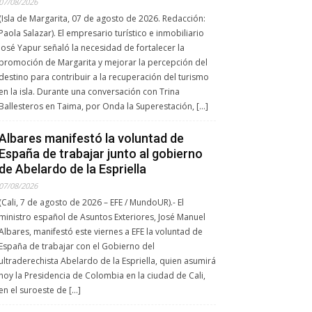
07/08/2026
(Isla de Margarita, 07 de agosto de 2026. Redacción:
Paola Salazar). El empresario turístico e inmobiliario
José Yapur señaló la necesidad de fortalecer la
promoción de Margarita y mejorar la percepción del
destino para contribuir a la recuperación del turismo
en la isla. Durante una conversación con Trina
Ballesteros en Taima, por Onda la Superestación, […]
Albares manifestó la voluntad de
España de trabajar junto al gobierno
de Abelardo de la Espriella
07/08/2026
(Cali, 7 de agosto de 2026 – EFE / MundoUR).- El
ministro español de Asuntos Exteriores, José Manuel
Albares, manifestó este viernes a EFE la voluntad de
España de trabajar con el Gobierno del
ultraderechista Abelardo de la Espriella, quien asumirá
hoy la Presidencia de Colombia en la ciudad de Cali,
en el suroeste de […]