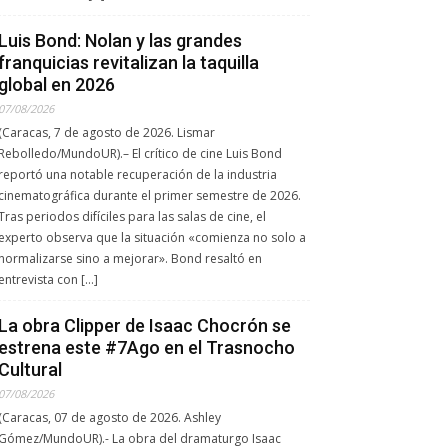
Luis Bond: Nolan y las grandes
franquicias revitalizan la taquilla
global en 2026
07/08/2026
(Caracas, 7 de agosto de 2026. Lismar
Rebolledo/MundoUR).– El crítico de cine Luis Bond
reportó una notable recuperación de la industria
cinematográfica durante el primer semestre de 2026.
Tras periodos difíciles para las salas de cine, el
experto observa que la situación «comienza no solo a
normalizarse sino a mejorar». Bond resaltó en
entrevista con […]
La obra Clipper de Isaac Chocrón se
estrena este #7Ago en el Trasnocho
Cultural
07/08/2026
(Caracas, 07 de agosto de 2026. Ashley
Gómez/MundoUR).- La obra del dramaturgo Isaac