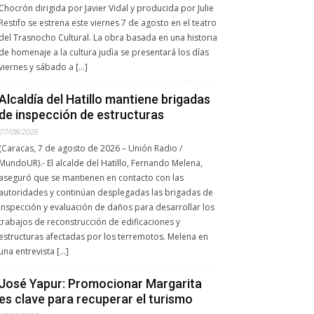
Chocrón dirigida por Javier Vidal y producida por Julie
Restifo se estrena este viernes 7 de agosto en el teatro
del Trasnocho Cultural. La obra basada en una historia
de homenaje a la cultura judìa se presentará los días
viernes y sábado a […]
Alcaldía del Hatillo mantiene brigadas
de inspección de estructuras
07/08/2026
(Caracas, 7 de agosto de 2026 – Unión Radio /
MundoUR).- El alcalde del Hatillo, Fernando Melena,
aseguró que se mantienen en contacto con las
autoridades y continúan desplegadas las brigadas de
inspección y evaluación de daños para desarrollar los
trabajos de reconstrucción de edificaciones y
estructuras afectadas por los terremotos. Melena en
una entrevista […]
José Yapur: Promocionar Margarita
es clave para recuperar el turismo