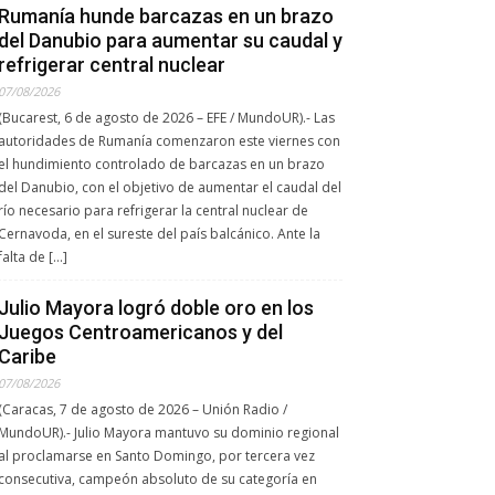
Rumanía hunde barcazas en un brazo
del Danubio para aumentar su caudal y
refrigerar central nuclear
07/08/2026
(Bucarest, 6 de agosto de 2026 – EFE / MundoUR).- Las
autoridades de Rumanía comenzaron este viernes con
el hundimiento controlado de barcazas en un brazo
del Danubio, con el objetivo de aumentar el caudal del
río necesario para refrigerar la central nuclear de
Cernavoda, en el sureste del país balcánico. Ante la
falta de […]
Julio Mayora logró doble oro en los
Juegos Centroamericanos y del
Caribe
07/08/2026
(Caracas, 7 de agosto de 2026 – Unión Radio /
MundoUR).- Julio Mayora mantuvo su dominio regional
al proclamarse en Santo Domingo, por tercera vez
consecutiva, campeón absoluto de su categoría en