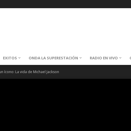
EXITOS
ONDA LA SUPERESTACIÓN
RADIO EN VIVO
un ícono: La vida de Michael Jackson