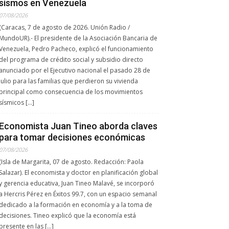
sismos en Venezuela
07/08/2026
(Caracas, 7 de agosto de 2026. Unión Radio /
MundoUR).- El presidente de la Asociación Bancaria de
Venezuela, Pedro Pacheco, explicó el funcionamiento
del programa de crédito social y subsidio directo
anunciado por el Ejecutivo nacional el pasado 28 de
julio para las familias que perdieron su vivienda
principal como consecuencia de los movimientos
sísmicos […]
Economista Juan Tineo aborda claves
para tomar decisiones económicas
07/08/2026
(Isla de Margarita, 07 de agosto. Redacción: Paola
Salazar). El economista y doctor en planificación global
y gerencia educativa, Juan Tineo Malavé, se incorporó
a Hercris Pérez en Éxitos 99.7, con un espacio semanal
dedicado a la formación en economía y a la toma de
decisiones. Tineo explicó que la economía está
presente en las […]