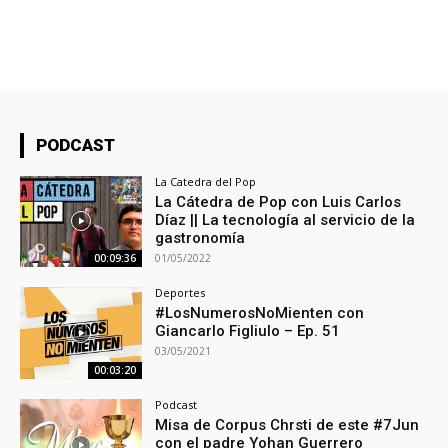
PODCAST
La Catedra del Pop
La Cátedra de Pop con Luis Carlos
Díaz || La tecnología al servicio de la
gastronomía
01/05/2022
00:09:36
Deportes
#LosNumerosNoMienten con
Giancarlo Figliulo – Ep. 51
03/05/2021
00:03:20
Podcast
Misa de Corpus Chrsti de este #7Jun
con el padre Yohan Guerrero