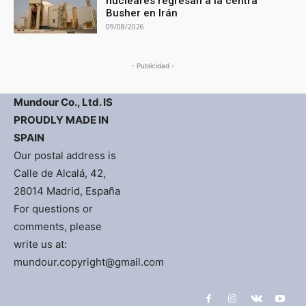
nucleares regresan a la centra
Busher en Irán
09/08/2026
- Publicidad -
Mundour Co., Ltd. IS
PROUDLY MADE IN
SPAIN
Our postal address is
Calle de Alcalá, 42,
28014 Madrid, España
For questions or
comments, please
write us at:
mundour.copyright@gmail.com