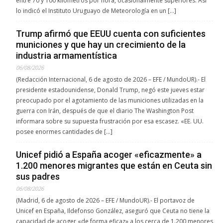
entre 70 y 100 kilómetros por hora, ocasionalmente superiores. Así
lo indicó el Instituto Uruguayo de Meteorología en un […]
Trump afirmó que EEUU cuenta con suficientes
municiones y que hay un crecimiento de la
industria armamentística
06/08/2026
(Redacción Internacional, 6 de agosto de 2026 – EFE / MundoUR).- El
presidente estadounidense, Donald Trump, negó este jueves estar
preocupado por el agotamiento de las municiones utilizadas en la
guerra con Irán, después de que el diario The Washington Post
informara sobre su supuesta frustración por esa escasez. «EE. UU.
posee enormes cantidades de […]
Unicef pidió a España acoger «eficazmente» a
1.200 menores migrantes que están en Ceuta sin
sus padres
06/08/2026
(Madrid, 6 de agosto de 2026 – EFE / MundoUR).- El portavoz de
Unicef en España, Ildefonso González, aseguró que Ceuta no tiene la
capacidad de acoger «de forma eficaz» a los cerca de 1.200 menores