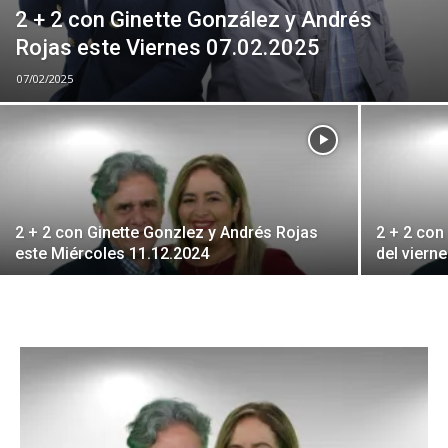
2 + 2 con Ginette González y Andrés
Rojas este Viernes 07.02.2025
07/02/2025
2 + 2 con Ginette Gonzlez y Andrés Rojas
2 + 2 con
este Miércoles 11.12.2024
del viern