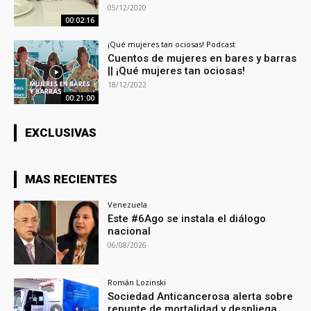
05/12/2020
00:02:16
¡Qué mujeres tan ociosas! Podcast
Cuentos de mujeres en bares y barras
|| ¡Qué mujeres tan ociosas!
18/12/2022
00:21:00
EXCLUSIVAS
MAS RECIENTES
Venezuela
Este #6Ago se instala el diálogo
nacional
06/08/2026
Román Lozinski
Sociedad Anticancerosa alerta sobre
repunte de mortalidad y despliega