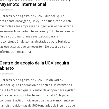
Miyamoto International
06/08/2026
(Caracas, 5 de agosto de 2026 – MundoUR).- La
presidenta encargada, Delcy Rodríguez, recibió este
miércoles a las empresas de ingeniería especializada
en sismos Miyamoto International y TFI International a
fin de coordinar planes avanzados para la
reconstrucción de zonas afectadas y para fortalecer
las estructuras que se necesiten. De acuerdo con la
información oficial, […]
Centro de acopio de la UCV seguirá
abierto
05/08/2026
(Caracas, 5 de agosto de 2026 – Unión Radio /
MundoUR).- La Federación de Centros Universitarios
de la UCV aclaró que su centro de acopio para ayudar
a los afectados por los terremotos del 24 de junio
continuará activo. Indicaron que hasta el momento se
han distribuido más de 500 toneladas de insumos que