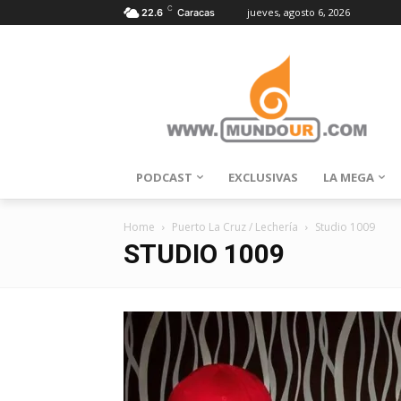
C
jueves, agosto 6, 2026
22.6
Caracas
PODCAST
EXCLUSIVAS
LA MEGA
Home
Puerto La Cruz / Lechería
Studio 1009
STUDIO 1009