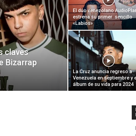
El dúo venezolano AudioPla
estrena su primer sencillo
«Labios»
s claves
e Bizarrap
La Cruz anuncia regreso a
Venezuela en septiembre y e
álbum de su vida para 2024