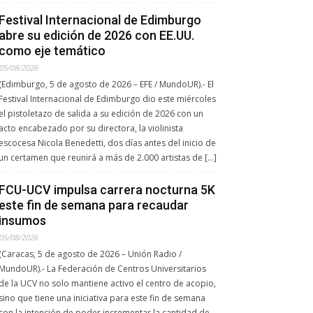
Festival Internacional de Edimburgo
abre su edición de 2026 con EE.UU.
como eje temático
05/08/2026
(Edimburgo, 5 de agosto de 2026 – EFE / MundoUR).- El
Festival Internacional de Edimburgo dio este miércoles
el pistoletazo de salida a su edición de 2026 con un
acto encabezado por su directora, la violinista
escocesa Nicola Benedetti, dos días antes del inicio de
un certamen que reunirá a más de 2.000 artistas de […]
FCU-UCV impulsa carrera nocturna 5K
este fin de semana para recaudar
insumos
05/08/2026
(Caracas, 5 de agosto de 2026 – Unión Radio /
MundoUR).- La Federación de Centros Universitarios
de la UCV no solo mantiene activo el centro de acopio,
sino que tiene una iniciativa para este fin de semana
con la intención de poder incrementar la cantidad de