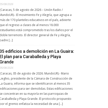
05/08/2026
(Caracas, 5 de agosto de 2026 – Unión Radio /
MundoUR).- El movimiento Fe y Alegría, que agrupa a
más de 170 planteles educativos en el país, advierte
que el regreso a clases de al menos 18.000
estudiantes está comprometido tras los daños por el
doble terremoto. El director general de Fe y Alegría,
padre […]
35 edificios a demolición en La Guaira:
El plan para Caraballeda y Playa
Grande
05/08/2026
(Caracas, 05 de agosto de 2026. MundoUR).- Mario
Lieghio, presidente de la Cámara de Construcción de
La Guaira, informa que se identificaron al menos 35
edificaciones para ser demolidas. Estas edificaciones
se concentran en su mayoría en las parroquias de
Caraballeda y Playa Grande. El protocolo propuesto
por el gremio enfatiza la necesidad de una […]