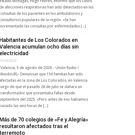
estado Monagas, Hugo Febres, informó que los casos
de afecciones respiratorias han sido detectados en las
consultas de los pacientes en los ambulatorios y
consultorios populares de la región. «Se han
incrementado las consultas por enfermedades […]
Habitantes de Los Colorados en
Valencia acumulan ocho días sin
electricidad
05/08/2026
(Valencia, 5 de agosto de 2026 – Unión Radio /
MundoUR).- Denuncian que 150 familias han sido
afectadas en la zona de Los Colorados, en Valencia
luego de que el pasado 28 de julio se dañara un
transformador que presentaba fallas desde
septiembre del 2025. «Pero antes de eso habíamos
pasado las seis horas de […]
Más de 70 colegios de «Fe y Alegría»
resultaron afectados tras el
terremoto