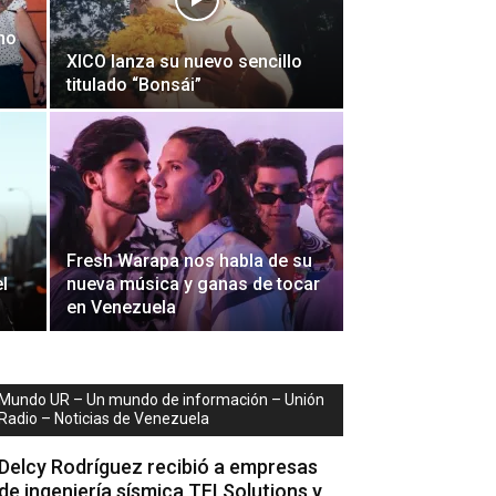
no
XICO lanza su nuevo sencillo
titulado “Bonsái”
Fresh Warapa nos habla de su
l
nueva música y ganas de tocar
en Venezuela
Mundo UR – Un mundo de información – Unión
Radio – Noticias de Venezuela
Delcy Rodríguez recibió a empresas
de ingeniería sísmica TFI Solutions y