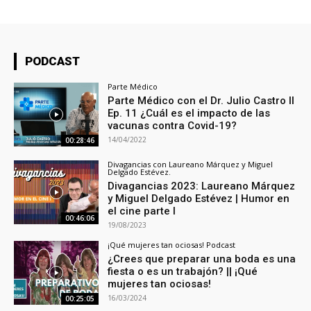
PODCAST
Parte Médico
Parte Médico con el Dr. Julio Castro Il
Ep. 11 ¿Cuál es el impacto de las
vacunas contra Covid-19?
14/04/2022
00:28:46
Divagancias con Laureano Márquez y Miguel
Delgado Estévez.
Divagancias 2023: Laureano Márquez
y Miguel Delgado Estévez | Humor en
el cine parte I
00:46:06
19/08/2023
¡Qué mujeres tan ociosas! Podcast
¿Crees que preparar una boda es una
fiesta o es un trabajón? || ¡Qué
mujeres tan ociosas!
16/03/2024
00:25:05