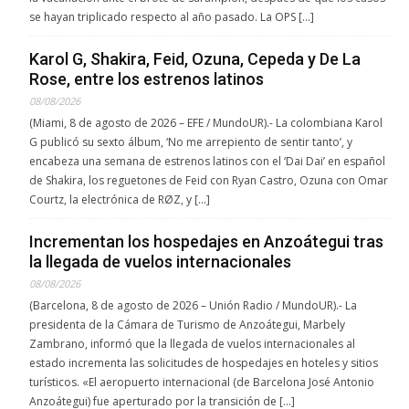
se hayan triplicado respecto al año pasado. La OPS […]
Karol G, Shakira, Feid, Ozuna, Cepeda y De La
Rose, entre los estrenos latinos
08/08/2026
(Miami, 8 de agosto de 2026 – EFE / MundoUR).- La colombiana Karol
G publicó su sexto álbum, ‘No me arrepiento de sentir tanto’, y
encabeza una semana de estrenos latinos con el ‘Dai Dai’ en español
de Shakira, los reguetones de Feid con Ryan Castro, Ozuna con Omar
Courtz, la electrónica de RØZ, y […]
Incrementan los hospedajes en Anzoátegui tras
la llegada de vuelos internacionales
08/08/2026
(Barcelona, 8 de agosto de 2026 – Unión Radio / MundoUR).- La
presidenta de la Cámara de Turismo de Anzoátegui, Marbely
Zambrano, informó que la llegada de vuelos internacionales al
estado incrementa las solicitudes de hospedajes en hoteles y sitios
turísticos. «El aeropuerto internacional (de Barcelona José Antonio
Anzoátegui) fue aperturado por la transición de […]