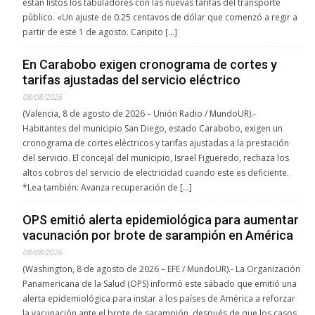
están listos los tabuladores con las nuevas tarifas del transporte
público. «Un ajuste de 0.25 centavos de dólar que comenzó a regir a
partir de este 1 de agosto. Caripito […]
En Carabobo exigen cronograma de cortes y
tarifas ajustadas del servicio eléctrico
08/08/2026
(Valencia, 8 de agosto de 2026 – Unión Radio / MundoUR).-
Habitantes del municipio San Diego, estado Carabobo, exigen un
cronograma de cortes eléctricos y tarifas ajustadas a la prestación
del servicio. El concejal del municipio, Israel Figueredo, rechaza los
altos cobros del servicio de electricidad cuando este es deficiente.
*Lea también: Avanza recuperación de […]
OPS emitió alerta epidemiológica para aumentar
vacunación por brote de sarampión en América
08/08/2026
(Washington, 8 de agosto de 2026 – EFE / MundoUR).- La Organización
Panamericana de la Salud (OPS) informó este sábado que emitió una
alerta epidemiológica para instar a los países de América a reforzar
la vacunación ante el brote de sarampión, después de que los casos