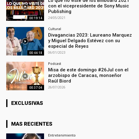
Lo que no viste de los Billboard 2021
con el vicepresidente de Sony Music
Publishing
24/05/2021
00:19:14
Cultural
Divagancias 2023: Laureano Marquez
y Miguel Delgado Estévez con su
especial de Reyes
06/01/2023
00:44:18
Podcast
Misa de este domingo #26Jul con el
arzobispo de Caracas, monseñor
Raúl Biord
26/07/2026
00:37:04
EXCLUSIVAS
MAS RECIENTES
Entretenimiento