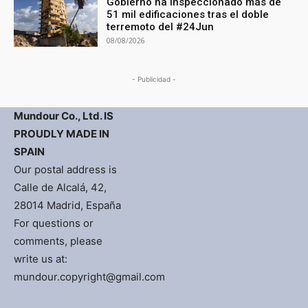
Gobierno ha inspeccionado más de
51 mil edificaciones tras el doble
terremoto del #24Jun
08/08/2026
- Publicidad -
Mundour Co., Ltd. IS
PROUDLY MADE IN
SPAIN
Our postal address is
Calle de Alcalá, 42,
28014 Madrid, España
For questions or
comments, please
write us at:
mundour.copyright@gmail.com