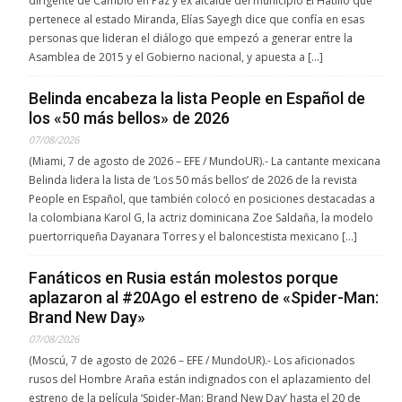
dirigente de Cambio en Paz y ex alcalde del municipio El Hatillo que
pertenece al estado Miranda, Elías Sayegh dice que confía en esas
personas que lideran el diálogo que empezó a generar entre la
Asamblea de 2015 y el Gobierno nacional, y apuesta a […]
Belinda encabeza la lista People en Español de
los «50 más bellos» de 2026
07/08/2026
(Miami, 7 de agosto de 2026 – EFE / MundoUR).- La cantante mexicana
Belinda lidera la lista de ‘Los 50 más bellos’ de 2026 de la revista
People en Español, que también colocó en posiciones destacadas a
la colombiana Karol G, la actriz dominicana Zoe Saldaña, la modelo
puertorriqueña Dayanara Torres y el baloncestista mexicano […]
Fanáticos en Rusia están molestos porque
aplazaron al #20Ago el estreno de «Spider-Man:
Brand New Day»
07/08/2026
(Moscú, 7 de agosto de 2026 – EFE / MundoUR).- Los aficionados
rusos del Hombre Araña están indignados con el aplazamiento del
estreno de la película ‘Spider-Man: Brand New Day’ hasta el 20 de