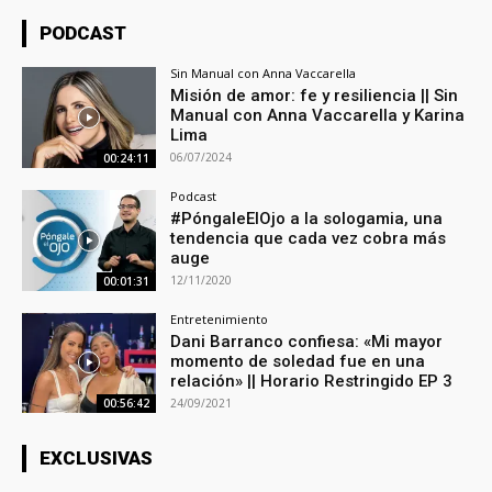
PODCAST
Sin Manual con Anna Vaccarella
Misión de amor: fe y resiliencia || Sin
Manual con Anna Vaccarella y Karina
Lima
06/07/2024
00:24:11
Podcast
#PóngaleElOjo a la sologamia, una
tendencia que cada vez cobra más
auge
12/11/2020
00:01:31
Entretenimiento
Dani Barranco confiesa: «Mi mayor
momento de soledad fue en una
relación» || Horario Restringido EP 3
24/09/2021
00:56:42
EXCLUSIVAS