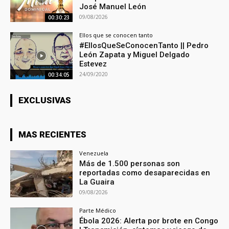
José Manuel León
09/08/2026
00:30:23
Ellos que se conocen tanto
#EllosQueSeConocenTanto || Pedro
León Zapata y Miguel Delgado
Estevez
24/09/2020
00:34:05
EXCLUSIVAS
MAS RECIENTES
Venezuela
Más de 1.500 personas son
reportadas como desaparecidas en
La Guaira
09/08/2026
Parte Médico
Ébola 2026: Alerta por brote en Congo