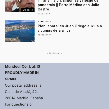
| Transmisión, síntomas y riesgo de
pandemia || Parte Médico con Julio
Castro
00:16:44
09/08/2026
Venezuela
Plan laboral en Juan Griego auxilia a
víctimas de sismos
09/08/2026
- Publicidad -
Mundour Co., Ltd. IS
PROUDLY MADE IN
SPAIN
Our postal address is
Calle de Alcalá, 42,
28014 Madrid, España
For questions or