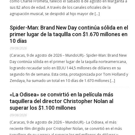
como Charlie Frómeta, falleció el sábado 8 de agosto en Margarita a
sus 82 años de edad. A través de los canales oficiales de la
agrupación musical, se despidió al hijo mayor de […]
Spider-Man: Brand New Day continúa sólida en el
primer lugar de la taqullla con $1.670 millones en
10 días
09/08/2026
(Caracas, 9 de agosto de 2026 – MundoUR).- Spider-Man: Brand New
Day continúa sólida en el primer lugar de la taquilla norteamericana,
logrando recaudar solo en EEUU 144,5 millones de dólares en su
segundo fin de semana. Esta cinta, protagonizada por Tom Holland y
Zendaya, ha sumado un total en 10 días de 1.670 millones […]
«La Odisea» se convirtió en la película más
taquillera del director Christopher Nolan al
superar los $1.100 millones
09/08/2026
(Caracas, 9 de agosto de 2026 – MundoUR).- La Odisea, el más
reciente film dirigido por Cristopher Nolan, se convirtió en el más
taquillero de su carrera al superar los mil millones de dólares y