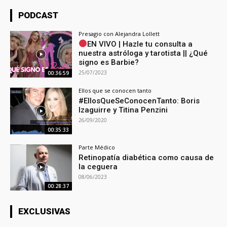
PODCAST
Presagio con Alejandra Lollett
EN VIVO | Hazle tu consulta a
nuestra astróloga y tarotista || ¿Qué
signo es Barbie?
25/07/2023
00:36:59
Ellos que se conocen tanto
#EllosQueSeConocenTanto: Boris
Izaguirre y Titina Penzini
26/09/2020
00:35:33
Parte Médico
Retinopatía diabética como causa de
la ceguera
08/06/2023
00:28:37
EXCLUSIVAS