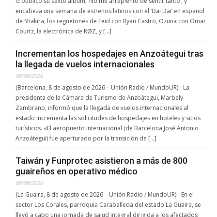
G publicó su sexto álbum, ‘No me arrepiento de sentir tanto’, y
encabeza una semana de estrenos latinos con el ‘Dai Dai’ en español
de Shakira, los reguetones de Feid con Ryan Castro, Ozuna con Omar
Courtz, la electrónica de RØZ, y […]
Incrementan los hospedajes en Anzoátegui tras
la llegada de vuelos internacionales
08/08/2026
(Barcelona, 8 de agosto de 2026 – Unión Radio / MundoUR).- La
presidenta de la Cámara de Turismo de Anzoátegui, Marbely
Zambrano, informó que la llegada de vuelos internacionales al
estado incrementa las solicitudes de hospedajes en hoteles y sitios
turísticos. «El aeropuerto internacional (de Barcelona José Antonio
Anzoátegui) fue aperturado por la transición de […]
Taiwán y Funprotec asistieron a más de 800
guaireños en operativo médico
08/08/2026
(La Guaira, 8 de agosto de 2026 – Unión Radio / MundoUR).- En el
sector Los Corales, parroquia Caraballeda del estado La Guaira, se
llevó a cabo una jornada de salud integral dirigida a los afectados