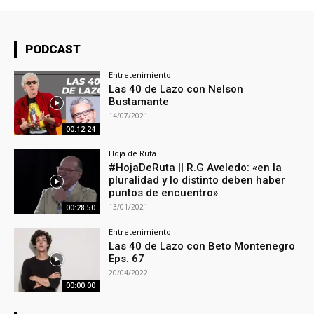
PODCAST
Entretenimiento
Las 40 de Lazo con Nelson
Bustamante
14/07/2021
00:12:24
Hoja de Ruta
#HojaDeRuta || R.G Aveledo: «en la
pluralidad y lo distinto deben haber
puntos de encuentro»
13/01/2021
00:28:50
Entretenimiento
Las 40 de Lazo con Beto Montenegro
Eps. 67
20/04/2022
00:00:00