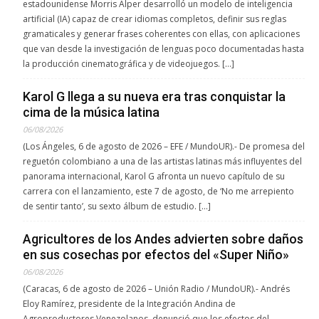
estadounidense Morris Alper desarrolló un modelo de inteligencia
artificial (IA) capaz de crear idiomas completos, definir sus reglas
gramaticales y generar frases coherentes con ellas, con aplicaciones
que van desde la investigación de lenguas poco documentadas hasta
la producción cinematográfica y de videojuegos. […]
Karol G llega a su nueva era tras conquistar la
cima de la música latina
06/08/2026
(Los Ángeles, 6 de agosto de 2026 – EFE / MundoUR).- De promesa del
reguetón colombiano a una de las artistas latinas más influyentes del
panorama internacional, Karol G afronta un nuevo capítulo de su
carrera con el lanzamiento, este 7 de agosto, de ‘No me arrepiento
de sentir tanto’, su sexto álbum de estudio. […]
Agricultores de los Andes advierten sobre daños
en sus cosechas por efectos del «Super Niño»
06/08/2026
(Caracas, 6 de agosto de 2026 – Unión Radio / MundoUR).- Andrés
Eloy Ramírez, presidente de la Integración Andina de
Agroproductores Venezolanos, denunció que los efectos del