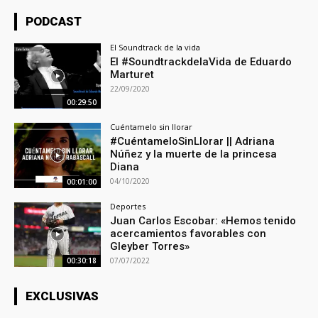
PODCAST
El Soundtrack de la vida
El #SoundtrackdelaVida de Eduardo
Marturet
22/09/2020
00:29:50
Cuéntamelo sin llorar
#CuéntameloSinLlorar || Adriana
Núñez y la muerte de la princesa
Diana
04/10/2020
00:01:00
Deportes
Juan Carlos Escobar: «Hemos tenido
acercamientos favorables con
Gleyber Torres»
07/07/2022
00:30:18
EXCLUSIVAS