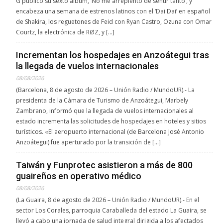
G publicó su sexto álbum, ‘No me arrepiento de sentir tanto’, y
encabeza una semana de estrenos latinos con el ‘Dai Dai’ en español
de Shakira, los reguetones de Feid con Ryan Castro, Ozuna con Omar
Courtz, la electrónica de RØZ, y […]
Incrementan los hospedajes en Anzoátegui tras
la llegada de vuelos internacionales
08/08/2026
(Barcelona, 8 de agosto de 2026 – Unión Radio / MundoUR).- La
presidenta de la Cámara de Turismo de Anzoátegui, Marbely
Zambrano, informó que la llegada de vuelos internacionales al
estado incrementa las solicitudes de hospedajes en hoteles y sitios
turísticos. «El aeropuerto internacional (de Barcelona José Antonio
Anzoátegui) fue aperturado por la transición de […]
Taiwán y Funprotec asistieron a más de 800
guaireños en operativo médico
08/08/2026
(La Guaira, 8 de agosto de 2026 – Unión Radio / MundoUR).- En el
sector Los Corales, parroquia Caraballeda del estado La Guaira, se
llevó a cabo una jornada de salud integral dirigida a los afectados