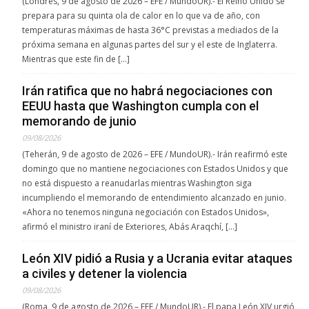
(Londres, 9 de agosto de 2026 – EFE / MundoUR).- El Reino Unido se
prepara para su quinta ola de calor en lo que va de año, con
temperaturas máximas de hasta 36°C previstas a mediados de la
próxima semana en algunas partes del sur y el este de Inglaterra.
Mientras que este fin de […]
Irán ratifica que no habrá negociaciones con
EEUU hasta que Washington cumpla con el
memorando de junio
09/08/2026
(Teherán, 9 de agosto de 2026 – EFE / MundoUR).- Irán reafirmó este
domingo que no mantiene negociaciones con Estados Unidos y que
no está dispuesto a reanudarlas mientras Washington siga
incumpliendo el memorando de entendimiento alcanzado en junio.
«Ahora no tenemos ninguna negociación con Estados Unidos»,
afirmó el ministro iraní de Exteriores, Abás Araqchí, […]
León XIV pidió a Rusia y a Ucrania evitar ataques
a civiles y detener la violencia
09/08/2026
(Roma, 9 de agosto de 2026 – EFE / MundoUR).- El papa León XIV urgió