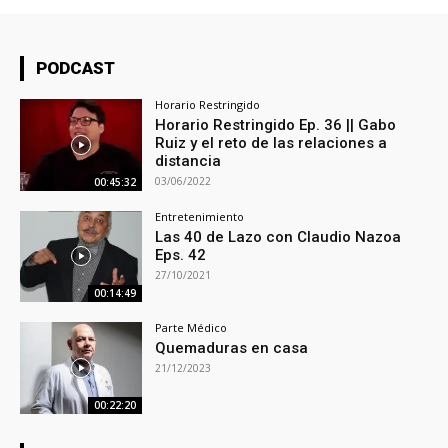
PODCAST
Horario Restringido
Horario Restringido Ep. 36 || Gabo
Ruiz y el reto de las relaciones a
distancia
03/06/2022
00:45:32
Entretenimiento
Las 40 de Lazo con Claudio Nazoa
Eps. 42
27/10/2021
00:14:49
Parte Médico
Quemaduras en casa
21/12/2023
00:22:20