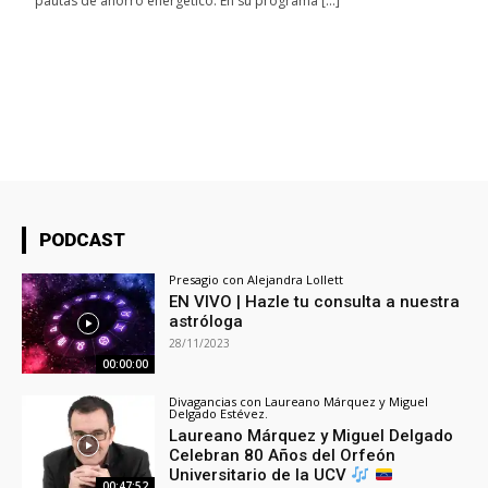
pautas de ahorro energético. En su programa […]
PODCAST
Presagio con Alejandra Lollett
EN VIVO | Hazle tu consulta a nuestra
astróloga
28/11/2023
00:00:00
Divagancias con Laureano Márquez y Miguel
Delgado Estévez.
Laureano Márquez y Miguel Delgado
Celebran 80 Años del Orfeón
Universitario de la UCV
00:47:52