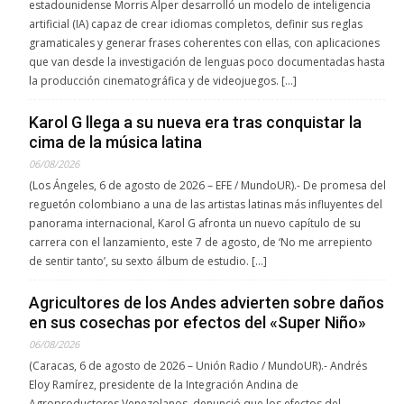
estadounidense Morris Alper desarrolló un modelo de inteligencia
artificial (IA) capaz de crear idiomas completos, definir sus reglas
gramaticales y generar frases coherentes con ellas, con aplicaciones
que van desde la investigación de lenguas poco documentadas hasta
la producción cinematográfica y de videojuegos. […]
Karol G llega a su nueva era tras conquistar la
cima de la música latina
06/08/2026
(Los Ángeles, 6 de agosto de 2026 – EFE / MundoUR).- De promesa del
reguetón colombiano a una de las artistas latinas más influyentes del
panorama internacional, Karol G afronta un nuevo capítulo de su
carrera con el lanzamiento, este 7 de agosto, de ‘No me arrepiento
de sentir tanto’, su sexto álbum de estudio. […]
Agricultores de los Andes advierten sobre daños
en sus cosechas por efectos del «Super Niño»
06/08/2026
(Caracas, 6 de agosto de 2026 – Unión Radio / MundoUR).- Andrés
Eloy Ramírez, presidente de la Integración Andina de
Agroproductores Venezolanos, denunció que los efectos del