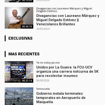
23/05/2024
00:10:55
Divagancias con Laureano Márquez y Miguel
Delgado Estévez.
Divagancias con Laureano Márquez y
Miguel Delgado Estévez ||
Venezolanos Brillantes
00:46:10
25/05/2024
EXCLUSIVAS
MAS RECIENTES
Ya no estoy pa eso
Unidos por La Guaira: la FCU-UCV
organiza una carrera notcurna de 5K
para recolectar insumos
06/08/2026
00:21:14
Venezuela
Gobierno instala terminales
temporales en Aeropuerto de
Maiquetía