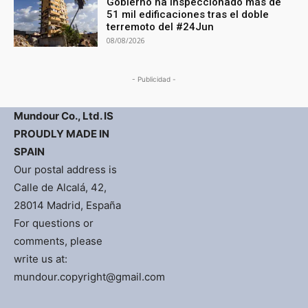
Gobierno ha inspeccionado más de
51 mil edificaciones tras el doble
terremoto del #24Jun
08/08/2026
- Publicidad -
Mundour Co., Ltd. IS
PROUDLY MADE IN
SPAIN
Our postal address is
Calle de Alcalá, 42,
28014 Madrid, España
For questions or
comments, please
write us at:
mundour.copyright@gmail.com