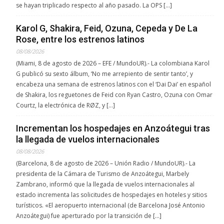
se hayan triplicado respecto al año pasado. La OPS […]
Karol G, Shakira, Feid, Ozuna, Cepeda y De La
Rose, entre los estrenos latinos
08/08/2026
(Miami, 8 de agosto de 2026 – EFE / MundoUR).- La colombiana Karol
G publicó su sexto álbum, ‘No me arrepiento de sentir tanto’, y
encabeza una semana de estrenos latinos con el ‘Dai Dai’ en español
de Shakira, los reguetones de Feid con Ryan Castro, Ozuna con Omar
Courtz, la electrónica de RØZ, y […]
Incrementan los hospedajes en Anzoátegui tras
la llegada de vuelos internacionales
08/08/2026
(Barcelona, 8 de agosto de 2026 – Unión Radio / MundoUR).- La
presidenta de la Cámara de Turismo de Anzoátegui, Marbely
Zambrano, informó que la llegada de vuelos internacionales al
estado incrementa las solicitudes de hospedajes en hoteles y sitios
turísticos. «El aeropuerto internacional (de Barcelona José Antonio
Anzoátegui) fue aperturado por la transición de […]