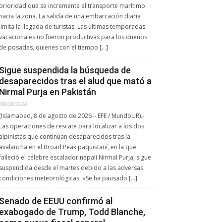
prioridad que se incremente el transporte marítimo
hacia la zona. La salida de una embarcación diaria
limita la llegada de turistas. Las últimas temporadas
vacacionales no fueron productivas para los dueños
de posadas, quienes con el tiempo […]
Sigue suspendida la búsqueda de
desaparecidos tras el alud que mató a
Nirmal Purja en Pakistán
08/08/2026
(Islamabad, 8 de agosto de 2026 – EFE / MundoUR).-
Las operaciones de rescate para localizar a los dos
alpinistas que continúan desaparecidos tras la
avalancha en el Broad Peak paquistaní, en la que
falleció el célebre escalador nepalí Nirmal Purja, sigue
suspendida desde el martes debido a las adversas
condiciones meteorológicas. «Se ha pausado […]
Senado de EEUU confirmó al
exabogado de Trump, Todd Blanche,