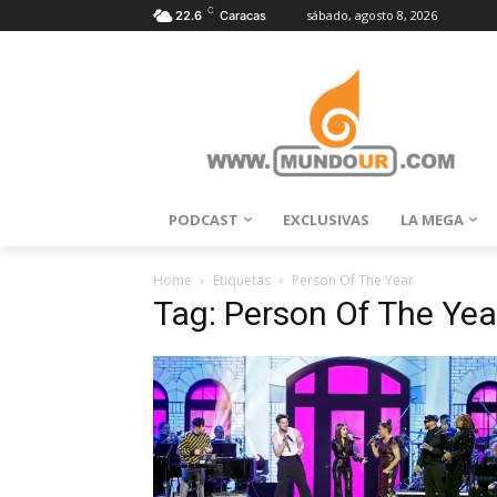
C
sábado, agosto 8, 2026
22.6
Caracas
PODCAST
EXCLUSIVAS
LA MEGA
Home
Etiquetas
Person Of The Year
Tag: Person Of The Yea