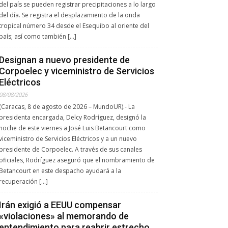
del país se pueden registrar precipitaciones a lo largo
del día. Se registra el desplazamiento de la onda
tropical número 34 desde el Esequibo al oriente del
país; así como también […]
Designan a nuevo presidente de
Corpoelec y viceministro de Servicios
Eléctricos
08/08/2026
(Caracas, 8 de agosto de 2026 – MundoUR).- La
presidenta encargada, Delcy Rodríguez, designó la
noche de este viernes a José Luis Betancourt como
viceministro de Servicios Eléctricos y a un nuevo
presidente de Corpoelec. A través de sus canales
oficiales, Rodríguez aseguró que el nombramiento de
Betancourt en este despacho ayudará a la
recuperación […]
Irán exigió a EEUU compensar
«violaciones» al memorando de
entendimiento para reabrir estrecho