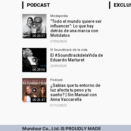
PODCAST
EXCLU
Modapedia
“Todo el mundo quiere ser
influencer”: Lo que hay
detrás de una marca con
Motidatos
00:20:37
27/06/2024
El Soundtrack de la vida
El #SoundtrackdelaVida de
Eduardo Marturet
22/09/2020
00:29:50
Podcast
¿Sabías que tu entorno de
luz afecta tu peso y tu
sueño? | Sin Manual con
Anna Vaccarella
00:25:47
01/12/2025
Mundour Co., Ltd. IS PROUDLY MADE