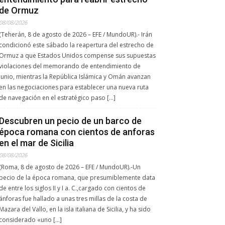
de Ormuz
08/08/2026
(Teherán, 8 de agosto de 2026 – EFE / MundoUR).- Irán
condicionó este sábado la reapertura del estrecho de
Ormuz a que Estados Unidos compense sus supuestas
violaciones del memorando de entendimiento de
junio, mientras la República Islámica y Omán avanzan
en las negociaciones para establecer una nueva ruta
de navegación en el estratégico paso […]
Descubren un pecio de un barco de
época romana con cientos de anforas
en el mar de Sicilia
08/08/2026
(Roma, 8 de agosto de 2026 – EFE / MundoUR).-Un
pecio de la época romana, que presumiblemente data
de entre los siglos II y I a. C.,cargado con cientos de
ánforas fue hallado a unas tres millas de la costa de
Mazara del Vallo, en la isla italiana de Sicilia, y ha sido
considerado «uno […]