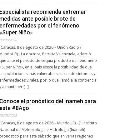
Especialista recomienda extremar
medidas ante posible brote de
enfermedades por el fenómeno
«Super Niño»
08/08/2026
(Caracas, 8 de agosto de 2026 – Unión Radio /
MundoUR).- La doctora, Patricia Valenzuela, advirtió
que ante el periodo de sequía producto del fenómeno
«Super Niño», en el país existe la posibilidad de que
las poblaciones más vulnerables sufran de síntomas y
enfermedades virales, por lo que llamó a la conciencia
y a mantener […]
Conoce el pronóstico del Inameh para
este #8Ago
08/08/2026
(Caracas, 8 de agosto de 2026 – MundoUR).- El Instituto
Nacional de Meteorología e Hidrología (Inameh)
pronosticó para este sábado que en varias regiones