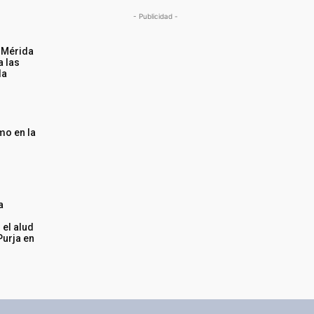
- Publicidad -
n Mérida
a las
da
mo en la
a
 el alud
Purja en