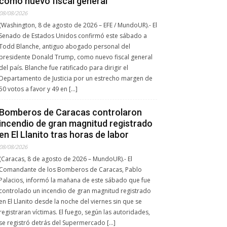
como nuevo fiscal general
08/08/2026
(Washington, 8 de agosto de 2026 – EFE / MundoUR).- El
Senado de Estados Unidos confirmó este sábado a
Todd Blanche, antiguo abogado personal del
presidente Donald Trump, como nuevo fiscal general
del país. Blanche fue ratificado para dirigir el
Departamento de Justicia por un estrecho margen de
50 votos a favor y 49 en […]
Bomberos de Caracas controlaron
incendio de gran magnitud registrado
en El Llanito tras horas de labor
08/08/2026
(Caracas, 8 de agosto de 2026 – MundoUR).- El
Comandante de los Bomberos de Caracas, Pablo
Palacios, informó la mañana de este sábado que fue
controlado un incendio de gran magnitud registrado
en El Llanito desde la noche del viernes sin que se
registraran víctimas. El fuego, según las autoridades,
se registró detrás del Supermercado […]