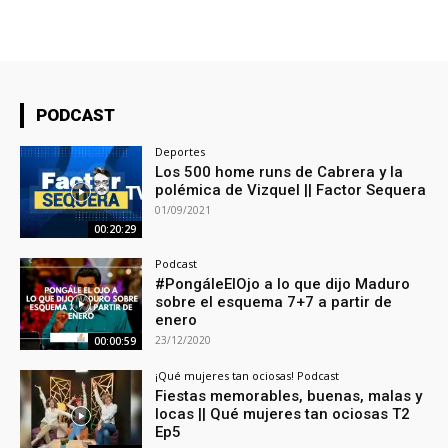
PODCAST
Deportes
Los 500 home runs de Cabrera y la
polémica de Vizquel || Factor Sequera
01/09/2021
00:20:29
Podcast
#PongáleElOjo a lo que dijo Maduro
sobre el esquema 7+7 a partir de
enero
23/12/2020
00:00:59
¡Qué mujeres tan ociosas! Podcast
Fiestas memorables, buenas, malas y
locas || Qué mujeres tan ociosas T2
Ep5