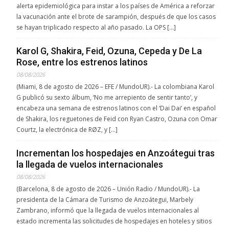
alerta epidemiológica para instar a los países de América a reforzar
la vacunación ante el brote de sarampión, después de que los casos
se hayan triplicado respecto al año pasado. La OPS […]
Karol G, Shakira, Feid, Ozuna, Cepeda y De La
Rose, entre los estrenos latinos
08/08/2026
(Miami, 8 de agosto de 2026 – EFE / MundoUR).- La colombiana Karol
G publicó su sexto álbum, ‘No me arrepiento de sentir tanto’, y
encabeza una semana de estrenos latinos con el ‘Dai Dai’ en español
de Shakira, los reguetones de Feid con Ryan Castro, Ozuna con Omar
Courtz, la electrónica de RØZ, y […]
Incrementan los hospedajes en Anzoátegui tras
la llegada de vuelos internacionales
08/08/2026
(Barcelona, 8 de agosto de 2026 – Unión Radio / MundoUR).- La
presidenta de la Cámara de Turismo de Anzoátegui, Marbely
Zambrano, informó que la llegada de vuelos internacionales al
estado incrementa las solicitudes de hospedajes en hoteles y sitios