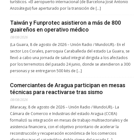
turísticos. «El aeropuerto internacional (de Barcelona José Antonio
Anzoátegui) fue aperturado por la transición de […]
Taiwán y Funprotec asistieron a más de 800
guaireños en operativo médico
08/08/2026
(La Guaira, 8 de agosto de 2026 – Unión Radio / MundoUR).- En el
sector Los Corales, parroquia Caraballeda del estado La Guaira, se
llevó a cabo una jornada de salud integral dirigida a los afectados
por los terremotos del pasado 24 junio, donde se atendieron a 300
personas y se entregaron 500 kits de […]
Comerciantes de Aragua participan en mesas
técnicas para reactivarse tras sismo
08/08/2026
(Maracay, 8 de agosto de 2026 – Unión Radio / MundoUR).- La
Cámara de Comercio e Industrias del estado Aragua (CCIEA)
formalizó su integración en mesas de trabajo multisectoriales y de
asistencia financiera, con el objetivo prioritario de acelerar la
reconstrucción y recuperación económica de los comercios
afectados tras el catastrófico doble sísmo del pasado […]