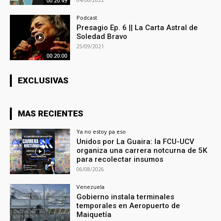
04/06/2022
00:20:49
Podcast
Presagio Ep. 6 || La Carta Astral de
Soledad Bravo
25/09/2021
00:20:00
EXCLUSIVAS
MAS RECIENTES
Ya no estoy pa eso
Unidos por La Guaira: la FCU-UCV
organiza una carrera notcurna de 5K
para recolectar insumos
06/08/2026
Venezuela
Gobierno instala terminales
temporales en Aeropuerto de
Maiquetía