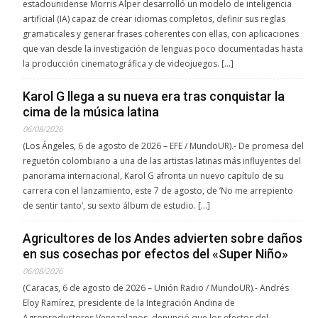
estadounidense Morris Alper desarrolló un modelo de inteligencia
artificial (IA) capaz de crear idiomas completos, definir sus reglas
gramaticales y generar frases coherentes con ellas, con aplicaciones
que van desde la investigación de lenguas poco documentadas hasta
la producción cinematográfica y de videojuegos. […]
Karol G llega a su nueva era tras conquistar la
cima de la música latina
06/08/2026
(Los Ángeles, 6 de agosto de 2026 – EFE / MundoUR).- De promesa del
reguetón colombiano a una de las artistas latinas más influyentes del
panorama internacional, Karol G afronta un nuevo capítulo de su
carrera con el lanzamiento, este 7 de agosto, de ‘No me arrepiento
de sentir tanto’, su sexto álbum de estudio. […]
Agricultores de los Andes advierten sobre daños
en sus cosechas por efectos del «Super Niño»
06/08/2026
(Caracas, 6 de agosto de 2026 – Unión Radio / MundoUR).- Andrés
Eloy Ramírez, presidente de la Integración Andina de
Agroproductores Venezolanos, denunció que los efectos del