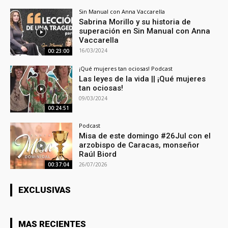
Sin Manual con Anna Vaccarella
Sabrina Morillo y su historia de
superación en Sin Manual con Anna
Vaccarella
16/03/2024
00:23:00
¡Qué mujeres tan ociosas! Podcast
Las leyes de la vida || ¡Qué mujeres
tan ociosas!
09/03/2024
00:24:51
Podcast
Misa de este domingo #26Jul con el
arzobispo de Caracas, monseñor
Raúl Biord
26/07/2026
00:37:04
EXCLUSIVAS
MAS RECIENTES