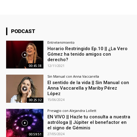
PODCAST
Entretenimiento
Horario Restringido Ep.10 || ¿La Vero
Gómez ha tenido amigos con
derecho?
12/11/2021
00:45:38
Sin Manual con Anna Vaccarella
El sentido de la vida || Sin Manual con
Anna Vaccarella y Mariby Pérez
López
15/06/2024
00:25:32
Presagio con Alejandra Lollett
EN VIVO || Hazle tu consulta a nuestra
astróloga || Júpiter el benefactor en
el signo de Géminis
27/05/2024
00:59:51