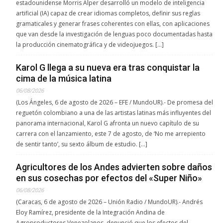
estadounidense Morris Alper desarrolló un modelo de inteligencia
artificial (IA) capaz de crear idiomas completos, definir sus reglas
gramaticales y generar frases coherentes con ellas, con aplicaciones
que van desde la investigación de lenguas poco documentadas hasta
la producción cinematográfica y de videojuegos. […]
Karol G llega a su nueva era tras conquistar la
cima de la música latina
06/08/2026
(Los Ángeles, 6 de agosto de 2026 – EFE / MundoUR).- De promesa del
reguetón colombiano a una de las artistas latinas más influyentes del
panorama internacional, Karol G afronta un nuevo capítulo de su
carrera con el lanzamiento, este 7 de agosto, de ‘No me arrepiento
de sentir tanto’, su sexto álbum de estudio. […]
Agricultores de los Andes advierten sobre daños
en sus cosechas por efectos del «Super Niño»
06/08/2026
(Caracas, 6 de agosto de 2026 – Unión Radio / MundoUR).- Andrés
Eloy Ramírez, presidente de la Integración Andina de
Agroproductores Venezolanos, denunció que los efectos del