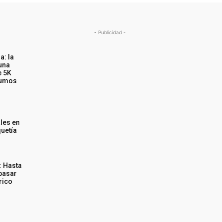
- Publicidad -
a: la
una
e 5K
sumos
les en
uetía
: Hasta
pasar
trico