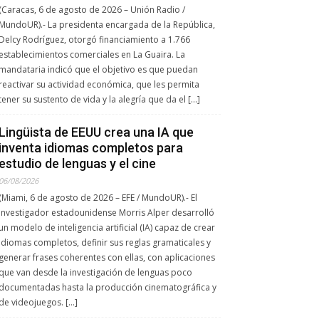
(Caracas, 6 de agosto de 2026 – Unión Radio /
MundoUR).- La presidenta encargada de la República,
Delcy Rodríguez, otorgó financiamiento a 1.766
establecimientos comerciales en La Guaira. La
mandataria indicó que el objetivo es que puedan
reactivar su actividad económica, que les permita
tener su sustento de vida y la alegría que da el […]
Lingüista de EEUU crea una IA que
inventa idiomas completos para
estudio de lenguas y el cine
06/08/2026
(Miami, 6 de agosto de 2026 – EFE / MundoUR).- El
investigador estadounidense Morris Alper desarrolló
un modelo de inteligencia artificial (IA) capaz de crear
idiomas completos, definir sus reglas gramaticales y
generar frases coherentes con ellas, con aplicaciones
que van desde la investigación de lenguas poco
documentadas hasta la producción cinematográfica y
de videojuegos. […]