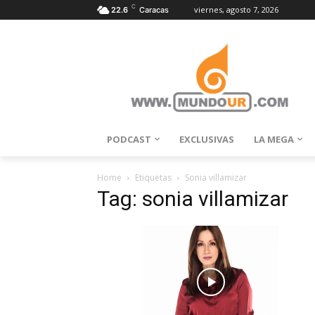
C
viernes, agosto 7, 2026
22.6
Caracas
PODCAST
EXCLUSIVAS
LA MEGA
Home
Etiquetas
Sonia villamizar
Tag: sonia villamizar