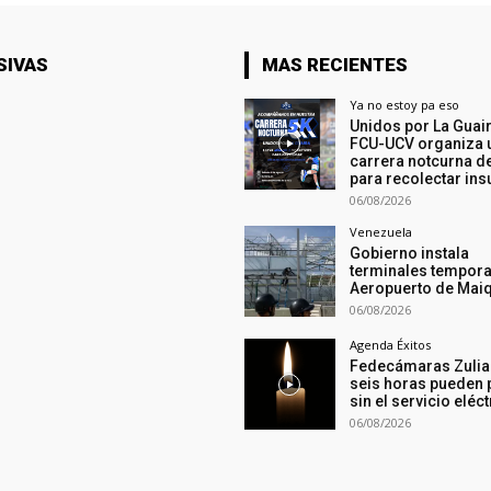
SIVAS
MAS RECIENTES
Ya no estoy pa eso
Unidos por La Guair
FCU-UCV organiza 
carrera notcurna d
para recolectar in
06/08/2026
Venezuela
Gobierno instala
terminales tempora
Aeropuerto de Maiq
06/08/2026
Agenda Éxitos
Fedecámaras Zulia
seis horas pueden 
sin el servicio eléc
06/08/2026