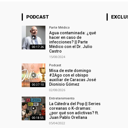
PODCAST
EXCLU
Parte Médico
Agua contaminada: ¿qué
hacer en caso de
infecciones? || Parte
Médico con el Dr. Julio
00:17:26
Castro
15/08/2024
Podcast
Misa de este domingo
#2Ago con el obispo
auxiliar de Caracas José
Dionisio Gómez
00:37:10
02/08/2026
Entretenimiento
La Cátedra del Pop || Series
coreanas o K-dramas:
¿por qué son adictivas? ft.
Juan Pablo Orellana
00:18:55
05/04/2022