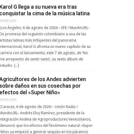
Karol G llega a su nueva era tras
conquistar la cima de la música latina
06/08/2026
(Los Ángeles, 6 de agosto de 2026 – EFE / MundoUR).-
De promesa del reguetón colombiano a una de las
artistas latinas más influyentes del panorama
internacional, Karol G afronta un nuevo capítulo de su
carrera con el lanzamiento, este 7 de agosto, de ‘No
me arrepiento de sentir tanto’, su sexto álbum de
estudio. […]
Agricultores de los Andes advierten
sobre daños en sus cosechas por
efectos del «Super Niño»
06/08/2026
(Caracas, 6 de agosto de 2026 – Unión Radio /
MundoUR).- Andrés Eloy Ramírez, presidente de la
Integración Andina de Agroproductores Venezolanos,
denunció que los efectos del fenómeno natural «Super
Niño» ya empezó a generar sequías en los páramos