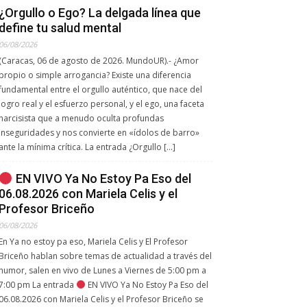
¿Orgullo o Ego? La delgada línea que
define tu salud mental
06/08/2026
(Caracas, 06 de agosto de 2026. MundoUR).- ¿Amor
propio o simple arrogancia? Existe una diferencia
fundamental entre el orgullo auténtico, que nace del
logro real y el esfuerzo personal, y el ego, una faceta
narcisista que a menudo oculta profundas
inseguridades y nos convierte en «ídolos de barro»
ante la mínima crítica. La entrada ¿Orgullo […]
EN VIVO Ya No Estoy Pa Eso del
06.08.2026 con Mariela Celis y el
Profesor Briceño
06/08/2026
En Ya no estoy pa eso, Mariela Celis y El Profesor
Briceño hablan sobre temas de actualidad a través del
humor, salen en vivo de Lunes a Viernes de 5:00 pm a
7:00 pm La entrada
EN VIVO Ya No Estoy Pa Eso del
06.08.2026 con Mariela Celis y el Profesor Briceño se