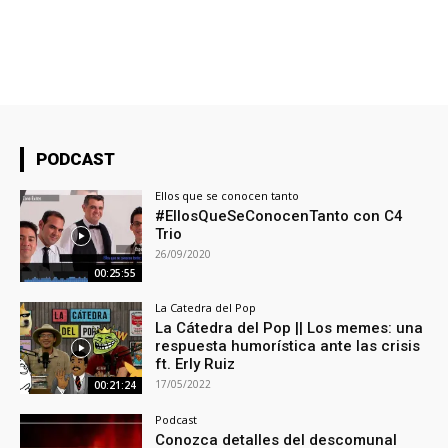
PODCAST
Ellos que se conocen tanto
#EllosQueSeConocenTanto con C4
Trio
26/09/2020
00:25:55
La Catedra del Pop
La Cátedra del Pop || Los memes: una
respuesta humorística ante las crisis
ft. Erly Ruiz
17/05/2022
00:21:24
Podcast
Conozca detalles del descomunal