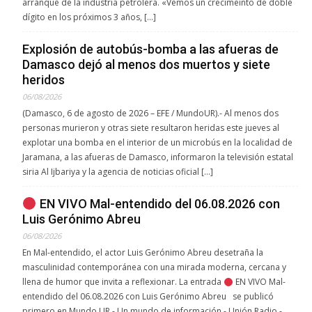
arranque de la industria petrolera. «Vemos un crecimeinto de doble
dígito en los próximos 3 años, […]
Explosión de autobús-bomba a las afueras de
Damasco dejó al menos dos muertos y siete
heridos
06/08/2026
(Damasco, 6 de agosto de 2026 – EFE / MundoUR).- Al menos dos
personas murieron y otras siete resultaron heridas este jueves al
explotar una bomba en el interior de un microbús en la localidad de
Jaramana, a las afueras de Damasco, informaron la televisión estatal
siria Al Ijbariya y la agencia de noticias oficial […]
EN VIVO Mal-entendido del 06.08.2026 con
Luis Gerónimo Abreu
06/08/2026
En Mal-entendido, el actor Luis Gerónimo Abreu desetraña la
masculinidad contemporánea con una mirada moderna, cercana y
llena de humor que invita a reflexionar. La entrada
EN VIVO Mal-
entendido del 06.08.2026 con Luis Gerónimo Abreu se publicó
primero en Mundo UR - Un mundo de información - Unión Radio -