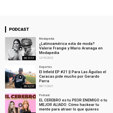
PODCAST
Modapedia
¿Latinoamérica esta de moda?
Valerie Frangie y Mario Aranaga en
Modapedia
12/10/2023
00:13:51
Deportes
El Infield EP #21 || Para Las Águilas el
Caracas pide mucho por Gerardo
Parra
08/11/2021
00:32:37
Podcast
EL CEREBRO es tu PEOR ENEMIGO o tu
MEJOR ALIADO: Cómo hackear tu
mente para atraer lo que quieres