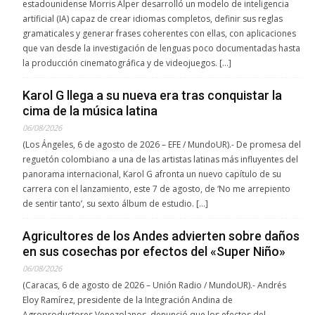
estadounidense Morris Alper desarrolló un modelo de inteligencia
artificial (IA) capaz de crear idiomas completos, definir sus reglas
gramaticales y generar frases coherentes con ellas, con aplicaciones
que van desde la investigación de lenguas poco documentadas hasta
la producción cinematográfica y de videojuegos. […]
Karol G llega a su nueva era tras conquistar la
cima de la música latina
06/08/2026
(Los Ángeles, 6 de agosto de 2026 – EFE / MundoUR).- De promesa del
reguetón colombiano a una de las artistas latinas más influyentes del
panorama internacional, Karol G afronta un nuevo capítulo de su
carrera con el lanzamiento, este 7 de agosto, de ‘No me arrepiento
de sentir tanto’, su sexto álbum de estudio. […]
Agricultores de los Andes advierten sobre daños
en sus cosechas por efectos del «Super Niño»
06/08/2026
(Caracas, 6 de agosto de 2026 – Unión Radio / MundoUR).- Andrés
Eloy Ramírez, presidente de la Integración Andina de
Agroproductores Venezolanos, denunció que los efectos del