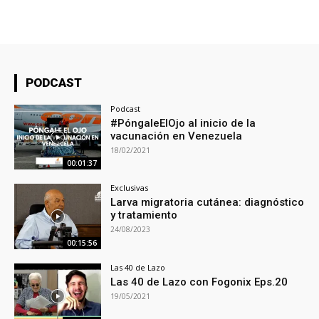
PODCAST
Podcast
#PóngaleElOjo​ al inicio de la
vacunación en Venezuela
18/02/2021
00:01:37
Exclusivas
Larva migratoria cutánea: diagnóstico
y tratamiento
24/08/2023
00:15:56
Las 40 de Lazo
Las 40 de Lazo con Fogonix Eps.20
19/05/2021