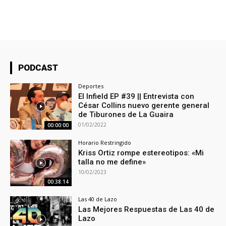
PODCAST
Deportes
El Infield EP #39 || Entrevista con
César Collins nuevo gerente general
de Tiburones de La Guaira
01/02/2022
00:00:00
Horario Restringido
Kriss Ortiz rompe estereotipos: «Mi
talla no me define»
10/02/2023
00:38:14
Las 40 de Lazo
Las Mejores Respuestas de Las 40 de
Lazo