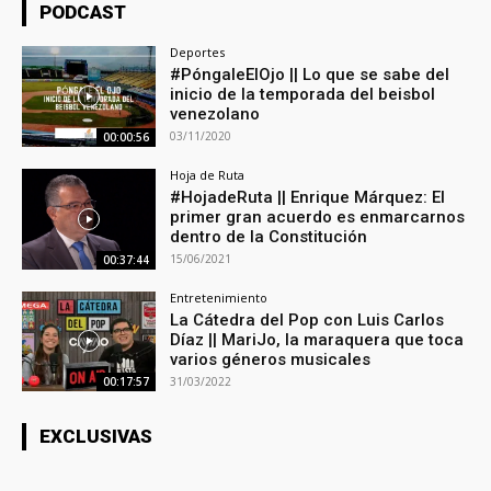
PODCAST
Deportes
#PóngaleElOjo || Lo que se sabe del
inicio de la temporada del beisbol
venezolano
03/11/2020
00:00:56
Hoja de Ruta
#HojadeRuta || Enrique Márquez: El
primer gran acuerdo es enmarcarnos
dentro de la Constitución
15/06/2021
00:37:44
Entretenimiento
La Cátedra del Pop con Luis Carlos
Díaz || MariJo, la maraquera que toca
varios géneros musicales
31/03/2022
00:17:57
EXCLUSIVAS