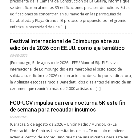
presidente de la Cámara de Construcción de La Guaira, informa que
se identificaron al menos 35 edificaciones para ser demolidas. Estas
edificaciones se concentran en su mayoría en las parroquias de
Caraballeda y Playa Grande. El protocolo propuesto por el gremio
enfatiza la necesidad de una […]
Festival Internacional de Edimburgo abre su
edición de 2026 con EE.UU. como eje temático
05/08/2026
(Edimburgo, 5 de agosto de 2026 – EFE / MundoUR).- El Festival
Internacional de Edimburgo dio este miércoles el pistoletazo de
salida a su edición de 2026 con un acto encabezado por su directora,
la violinista escocesa Nicola Benedetti, dos días antes del inicio de un
certamen que reunirá a más de 2.000 artistas de […]
FCU-UCV impulsa carrera nocturna 5K este fin
de semana para recaudar insumos
05/08/2026
(Caracas, 5 de agosto de 2026 – Unión Radio / MundoUR).- La
Federación de Centros Universitarios de la UCV no solo mantiene
activo el centro de acopio, sino que tiene una iniciativa para este fin