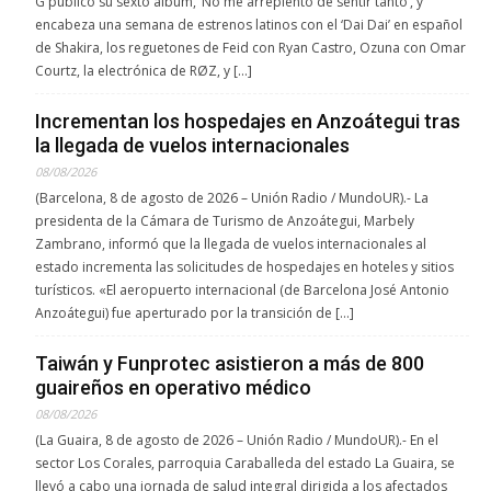
G publicó su sexto álbum, ‘No me arrepiento de sentir tanto’, y
encabeza una semana de estrenos latinos con el ‘Dai Dai’ en español
de Shakira, los reguetones de Feid con Ryan Castro, Ozuna con Omar
Courtz, la electrónica de RØZ, y […]
Incrementan los hospedajes en Anzoátegui tras
la llegada de vuelos internacionales
08/08/2026
(Barcelona, 8 de agosto de 2026 – Unión Radio / MundoUR).- La
presidenta de la Cámara de Turismo de Anzoátegui, Marbely
Zambrano, informó que la llegada de vuelos internacionales al
estado incrementa las solicitudes de hospedajes en hoteles y sitios
turísticos. «El aeropuerto internacional (de Barcelona José Antonio
Anzoátegui) fue aperturado por la transición de […]
Taiwán y Funprotec asistieron a más de 800
guaireños en operativo médico
08/08/2026
(La Guaira, 8 de agosto de 2026 – Unión Radio / MundoUR).- En el
sector Los Corales, parroquia Caraballeda del estado La Guaira, se
llevó a cabo una jornada de salud integral dirigida a los afectados