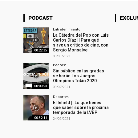
PODCAST
EXCLU
Entretenimiento
La Cátedra del Pop con Luis
Carlos Díaz || Para qué
sirve un crítico de cine, con
Sergio Monsalve
00:22:35
03/03/2022
Podcast
Sin público en las gradas
se harán Los Juegos
Olímpicos Tokio 2020
00:00:58
09/07/2021
Deportes
El Infield || Lo que tienes
que saber sobre la próxima
temporada de la LVBP
00:32:11
24/09/2021