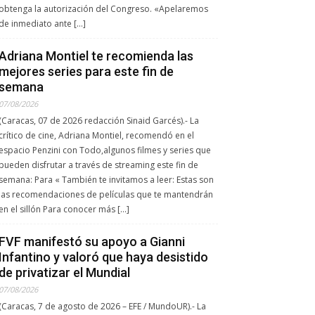
obtenga la autorización del Congreso. «Apelaremos
de inmediato ante […]
Adriana Montiel te recomienda las
mejores series para este fin de
semana
07/08/2026
(Caracas, 07 de 2026 redacción Sinaid Garcés).- La
crítico de cine, Adriana Montiel, recomendó en el
espacio Penzini con Todo,algunos filmes y series que
pueden disfrutar a través de streaming este fin de
semana: Para « También te invitamos a leer: Estas son
las recomendaciones de películas que te mantendrán
en el sillón Para conocer más […]
FVF manifestó su apoyo a Gianni
Infantino y valoró que haya desistido
de privatizar el Mundial
07/08/2026
(Caracas, 7 de agosto de 2026 – EFE / MundoUR).- La