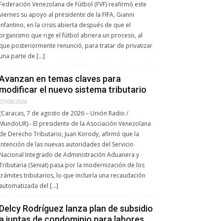
Federación Venezolana de Fútbol (FVF) reafirmó este
viernes su apoyo al presidente de la FIFA, Gianni
Infantino, en la crisis abierta después de que el
organismo que rige el fútbol abriera un proceso, al
que posteriormente renunció, para tratar de privatizar
una parte de […]
Avanzan en temas claves para
modificar el nuevo sistema tributario
07/08/2026
(Caracas, 7 de agosto de 2026 – Unión Radio /
MundoUR).- El presidente de la Asociación Venezolana
de Derecho Tributario, Juan Korody, afirmó que la
intención de las nuevas autoridades del Servicio
Nacional Integrado de Administración Aduanera y
Tributaria (Seniat) pasa por la modernización de los
trámites tributarios, lo que incluiría una recaudación
automatizada del […]
Delcy Rodríguez lanza plan de subsidio
a juntas de condominio para labores