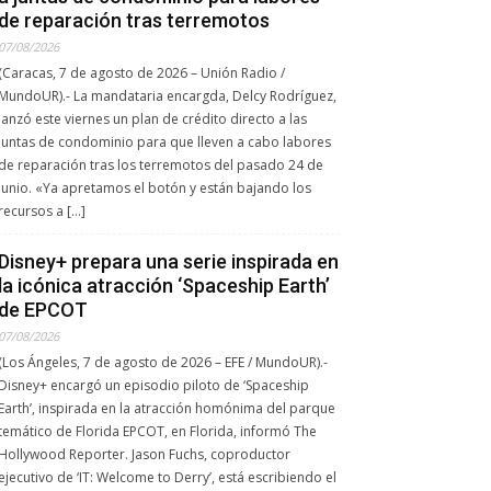
de reparación tras terremotos
07/08/2026
(Caracas, 7 de agosto de 2026 – Unión Radio /
MundoUR).- La mandataria encargda, Delcy Rodríguez,
lanzó este viernes un plan de crédito directo a las
juntas de condominio para que lleven a cabo labores
de reparación tras los terremotos del pasado 24 de
junio. «Ya apretamos el botón y están bajando los
recursos a […]
Disney+ prepara una serie inspirada en
la icónica atracción ‘Spaceship Earth’
de EPCOT
07/08/2026
(Los Ángeles, 7 de agosto de 2026 – EFE / MundoUR).-
Disney+ encargó un episodio piloto de ‘Spaceship
Earth’, inspirada en la atracción homónima del parque
temático de Florida EPCOT, en Florida, informó The
Hollywood Reporter. Jason Fuchs, coproductor
ejecutivo de ‘IT: Welcome to Derry’, está escribiendo el