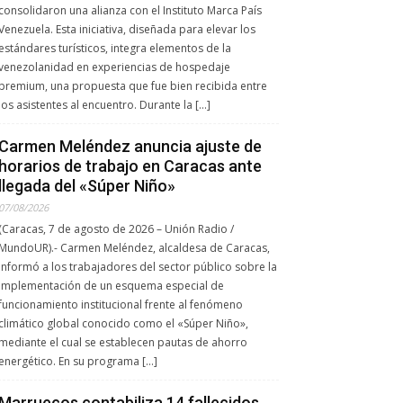
consolidaron una alianza con el Instituto Marca País
Venezuela. Esta iniciativa, diseñada para elevar los
estándares turísticos, integra elementos de la
venezolanidad en experiencias de hospedaje
premium, una propuesta que fue bien recibida entre
los asistentes al encuentro. Durante la […]
Carmen Meléndez anuncia ajuste de
horarios de trabajo en Caracas ante
llegada del «Súper Niño»
07/08/2026
(Caracas, 7 de agosto de 2026 – Unión Radio /
MundoUR).- Carmen Meléndez, alcaldesa de Caracas,
informó a los trabajadores del sector público sobre la
implementación de un esquema especial de
funcionamiento institucional frente al fenómeno
climático global conocido como el «Súper Niño»,
mediante el cual se establecen pautas de ahorro
energético. En su programa […]
Marruecos contabiliza 14 fallecidos