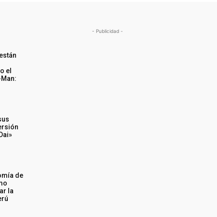
- Publicidad -
están
o el
-Man:
sus
ersión
Dai»
omía de
omo
r la
erú