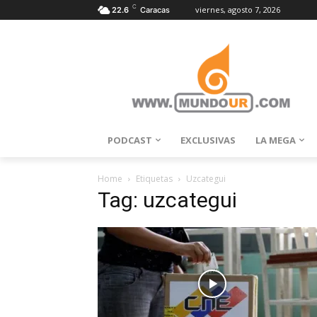
C
viernes, agosto 7, 2026
22.6
Caracas
PODCAST
EXCLUSIVAS
LA MEGA
Home
Etiquetas
Uzcategui
Tag: uzcategui