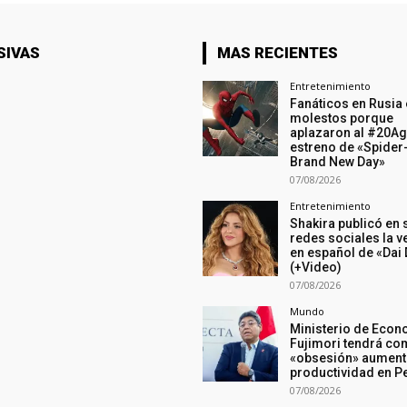
SIVAS
MAS RECIENTES
Entretenimiento
Fanáticos en Rusia 
molestos porque
aplazaron al #20Ag
estreno de «Spider
Brand New Day»
07/08/2026
Entretenimiento
Shakira publicó en 
redes sociales la v
en español de «Dai 
(+Video)
07/08/2026
Mundo
Ministerio de Econ
Fujimori tendrá c
«obsesión» aumenta
productividad en P
07/08/2026