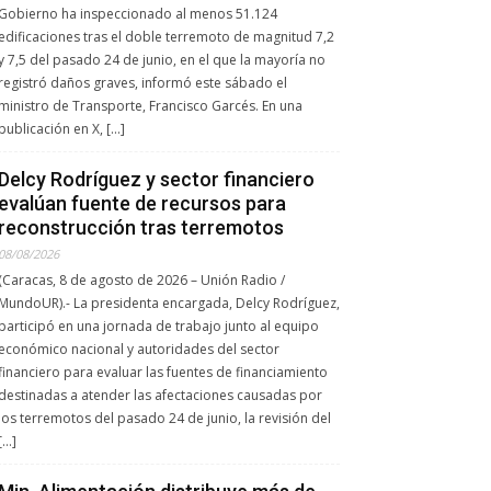
Gobierno ha inspeccionado al menos 51.124
edificaciones tras el doble terremoto de magnitud 7,2
y 7,5 del pasado 24 de junio, en el que la mayoría no
registró daños graves, informó este sábado el
ministro de Transporte, Francisco Garcés. En una
publicación en X, […]
Delcy Rodríguez y sector financiero
evalúan fuente de recursos para
reconstrucción tras terremotos
08/08/2026
(Caracas, 8 de agosto de 2026 – Unión Radio /
MundoUR).- La presidenta encargada, Delcy Rodríguez,
participó en una jornada de trabajo junto al equipo
económico nacional y autoridades del sector
financiero para evaluar las fuentes de financiamiento
destinadas a atender las afectaciones causadas por
los terremotos del pasado 24 de junio, la revisión del
[…]