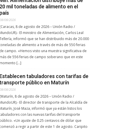
Min. Alimentación distribuye más de
20 mil toneladas de alimento en el
país
08/08/2026
(Caracas, 8 de agosto de 2026 – Unión Radio /
MundoUR).- El ministro de Alimentación, Carlos Leal
Tellería, informó que se han distribuido más de 20.000
toneladas de alimento a través de más de 550 ferias
de campo. «Hemos visto una muestra significativa de
más de 556 ferias de campo soberano que en este
momento […]
Establecen tabuladores con tarifas de
transporte público en Maturín
08/08/2026
(Maturín, 8 de agosto de 2026 – Unión Radio /
MundoUR).- El director de transporte de la Alcaldía de
Maturín, José Maza, informó que ya están listos los
tabuladores con las nuevas tarifas del transporte
público. «Un ajuste de 0.25 centavos de dólar que
comenzó a regir a partir de este 1 de agosto. Caripito