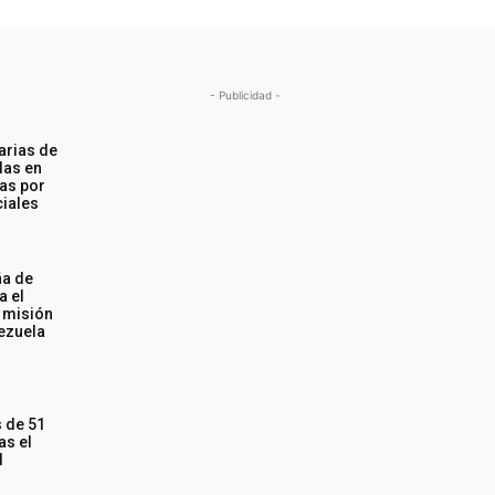
- Publicidad -
varias de
das en
as por
iales
ña de
a el
 misión
ezuela
 de 51
as el
l