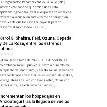
La Organización Panamericana de la Salud (OPS)
informó este sábado que emitió una alerta
epidemiológica para instar a los países de América a
reforzar la vacunación ante el brote de sarampión,
después de que los casos se hayan triplicado
respecto al año pasado. La OPS […]
Karol G, Shakira, Feid, Ozuna, Cepeda
y De La Rose, entre los estrenos
latinos
08/08/2026
(Miami, 8 de agosto de 2026 – EFE / MundoUR).- La
colombiana Karol G publicó su sexto álbum, ‘No me
arrepiento de sentir tanto’, y encabeza una semana de
estrenos latinos con el ‘Dai Dai’ en español de Shakira,
los reguetones de Feid con Ryan Castro, Ozuna con
Omar Courtz, la electrónica de RØZ, y […]
Incrementan los hospedajes en
Anzoátegui tras la llegada de vuelos
internacionales