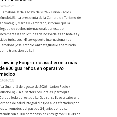
08/08/2026
(Barcelona, 8 de agosto de 2026 – Unión Radio /
MundoUR).- La presidenta de la Cámara de Turismo de
Anzoátegui, Marbely Zambrano, informó que la
llegada de vuelos internacionales al estado
incrementa las solicitudes de hospedajes en hoteles y
sitios turísticos. «El aeropuerto internacional (de
Barcelona José Antonio Anzoátegui) fue aperturado
por la transición de […]
Taiwán y Funprotec asistieron a más
de 800 guaireños en operativo
médico
08/08/2026
(La Guaira, 8 de agosto de 2026 – Unión Radio /
MundoUR).- En el sector Los Corales, parroquia
Caraballeda del estado La Guaira, se llevó a cabo una
jornada de salud integral dirigida a los afectados por
los terremotos del pasado 24 junio, donde se
atendieron a 300 personas y se entregaron 500 kits de