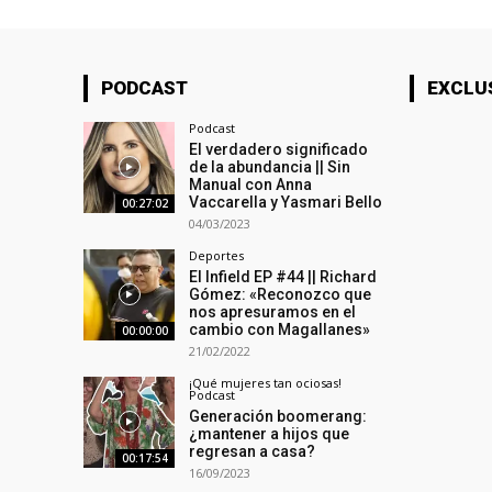
PODCAST
EXCLU
Podcast
El verdadero significado
de la abundancia || Sin
Manual con Anna
Vaccarella y Yasmari Bello
00:27:02
04/03/2023
Deportes
El Infield EP #44 || Richard
Gómez: «Reconozco que
nos apresuramos en el
cambio con Magallanes»
00:00:00
21/02/2022
¡Qué mujeres tan ociosas!
Podcast
Generación boomerang:
¿mantener a hijos que
regresan a casa?
00:17:54
16/09/2023