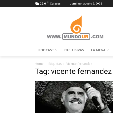
C
domingo, agosto 9, 2026
22.6
Caracas
PODCAST
EXCLUSIVAS
LA MEGA
Home
Etiquetas
Vicente fernandez
Tag: vicente fernandez