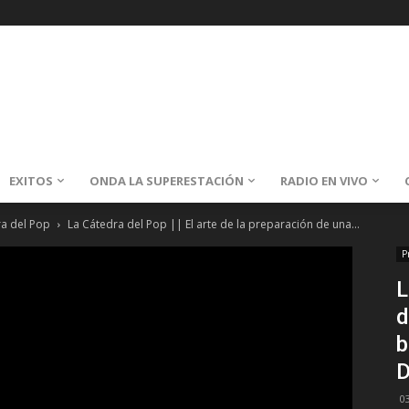
EXITOS
ONDA LA SUPERESTACIÓN
RADIO EN VIVO
ra del Pop
La Cátedra del Pop || El arte de la preparación de una...
P
L
d
b
D
0