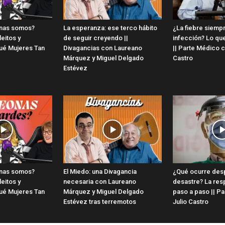
onas somos?
La esperanza: ese terco hábito
¿La fiebre siempr
eitos y
de seguir creyendo ||
infección? Lo qu
ué Mujeres Tan
Divagancias con Laureano
|| Parte Médico co
Márquez y Miguel Delgado
Castro
Estévez
onas somos?
El Miedo: una Divagancia
¿Qué ocurre des
eitos y
necesaria con Laureano
desastre? La resp
ué Mujeres Tan
Márquez y Miguel Delgado
paso a paso || P
Estévez tras terremotos
Julio Castro