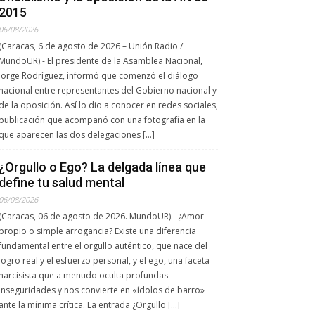
2015
06/08/2026
(Caracas, 6 de agosto de 2026 – Unión Radio /
MundoUR).- El presidente de la Asamblea Nacional,
Jorge Rodríguez, informó que comenzó el diálogo
nacional entre representantes del Gobierno nacional y
de la oposición. Así lo dio a conocer en redes sociales,
publicación que acompañó con una fotografía en la
que aparecen las dos delegaciones […]
¿Orgullo o Ego? La delgada línea que
define tu salud mental
06/08/2026
(Caracas, 06 de agosto de 2026. MundoUR).- ¿Amor
propio o simple arrogancia? Existe una diferencia
fundamental entre el orgullo auténtico, que nace del
logro real y el esfuerzo personal, y el ego, una faceta
narcisista que a menudo oculta profundas
inseguridades y nos convierte en «ídolos de barro»
ante la mínima crítica. La entrada ¿Orgullo […]