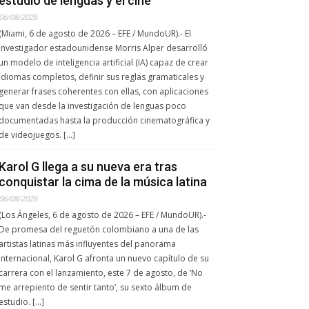
estudio de lenguas y el cine
06/08/2026
(Miami, 6 de agosto de 2026 – EFE / MundoUR).- El
investigador estadounidense Morris Alper desarrolló
un modelo de inteligencia artificial (IA) capaz de crear
idiomas completos, definir sus reglas gramaticales y
generar frases coherentes con ellas, con aplicaciones
que van desde la investigación de lenguas poco
documentadas hasta la producción cinematográfica y
de videojuegos. […]
Karol G llega a su nueva era tras
conquistar la cima de la música latina
06/08/2026
(Los Ángeles, 6 de agosto de 2026 – EFE / MundoUR).-
De promesa del reguetón colombiano a una de las
artistas latinas más influyentes del panorama
internacional, Karol G afronta un nuevo capítulo de su
carrera con el lanzamiento, este 7 de agosto, de ‘No
me arrepiento de sentir tanto’, su sexto álbum de
estudio. […]