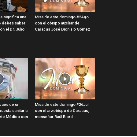
e significa una
Misa de este domingo #2Ago
e debes saber
con el obispo auxiliar de
n el Dr. Julio
Caracas José Dionisio Gómez
pués de un
Misa de este domingo #26Jul
uesta sanitaria
con el arzobispo de Caracas,
arte Médico con
monseñor Raúl Biord