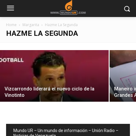
Centro de acopio en Margarita prioriza
donaciones para niños e insumos
Home
Margarita
Hazme La Segunda
médicos
HAZME LA SEGUNDA
30/06/2026
Vizcarrondo liderará el nuevo ciclo de la
Maneiro i
Vinotinto
Grandes 
Mundo UR – Un mundo de información – Unión Radio –
Noticias de Venezuela