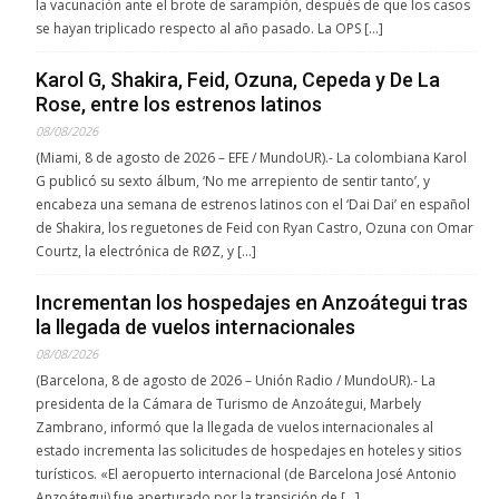
la vacunación ante el brote de sarampión, después de que los casos
se hayan triplicado respecto al año pasado. La OPS […]
Karol G, Shakira, Feid, Ozuna, Cepeda y De La
Rose, entre los estrenos latinos
08/08/2026
(Miami, 8 de agosto de 2026 – EFE / MundoUR).- La colombiana Karol
G publicó su sexto álbum, ‘No me arrepiento de sentir tanto’, y
encabeza una semana de estrenos latinos con el ‘Dai Dai’ en español
de Shakira, los reguetones de Feid con Ryan Castro, Ozuna con Omar
Courtz, la electrónica de RØZ, y […]
Incrementan los hospedajes en Anzoátegui tras
la llegada de vuelos internacionales
08/08/2026
(Barcelona, 8 de agosto de 2026 – Unión Radio / MundoUR).- La
presidenta de la Cámara de Turismo de Anzoátegui, Marbely
Zambrano, informó que la llegada de vuelos internacionales al
estado incrementa las solicitudes de hospedajes en hoteles y sitios
turísticos. «El aeropuerto internacional (de Barcelona José Antonio
Anzoátegui) fue aperturado por la transición de […]