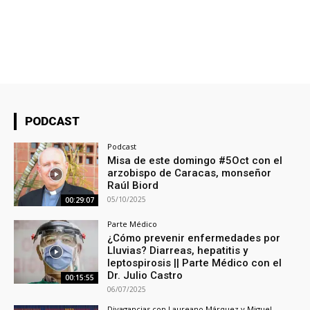
PODCAST
Podcast
Misa de este domingo #5Oct con el
arzobispo de Caracas, monseñor
Raúl Biord
05/10/2025
00:29:07
Parte Médico
¿Cómo prevenir enfermedades por
Lluvias? Diarreas, hepatitis y
leptospirosis || Parte Médico con el
Dr. Julio Castro
00:15:55
06/07/2025
Divagancias con Laureano Márquez y Miguel