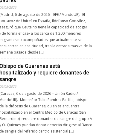
padres
06/08/2026
(Madrid, 6 de agosto de 2026 – EFE / MundoUR).- El
portavoz de Unicef en España, Ildefonso González,
aseguró que Ceuta no tiene la capacidad de acoger
«de forma eficaz» a los cerca de 1.200 menores
migrantes no acompañados que actualmente se
encuentran en esa ciudad, tras la entrada masiva de la
semana pasada desde […]
Obispo de Guarenas está
hospitalizado y requiere donantes de
sangre
06/08/2026
(Caracas, 6 de agosto de 2026 – Unión Radio /
MundoUR).- Monseñor Tulio Ramírez Padilla, obispo
de la diócesis de Guarenas, quien se encuentra
hospitalizado en el Centro Médico de Caracas (San
Bernardino), requiere donantes de sangre del grupo A
y O. Quienes puedan donar deberán dirigirse al Banco
de sangre del referido centro asistencial […]