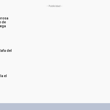
- Publicidad -
erosa
e de
iega
Rafa del
la el