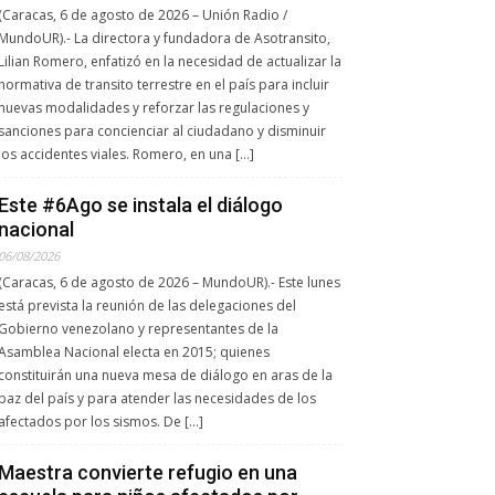
(Caracas, 6 de agosto de 2026 – Unión Radio /
MundoUR).- La directora y fundadora de Asotransito,
Lilian Romero, enfatizó en la necesidad de actualizar la
normativa de transito terrestre en el país para incluir
nuevas modalidades y reforzar las regulaciones y
sanciones para concienciar al ciudadano y disminuir
los accidentes viales. Romero, en una […]
Este #6Ago se instala el diálogo
nacional
06/08/2026
(Caracas, 6 de agosto de 2026 – MundoUR).- Este lunes
está prevista la reunión de las delegaciones del
Gobierno venezolano y representantes de la
Asamblea Nacional electa en 2015; quienes
constituirán una nueva mesa de diálogo en aras de la
paz del país y para atender las necesidades de los
afectados por los sismos. De […]
Maestra convierte refugio en una