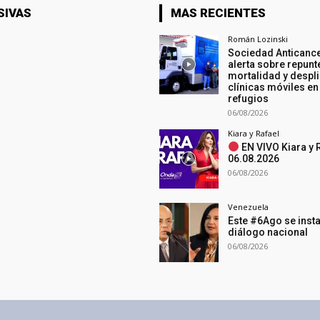
SIVAS
MAS RECIENTES
Román Lozinski
Sociedad Anticanc
alerta sobre repunt
mortalidad y despl
clínicas móviles en
refugios
06/08/2026
Kiara y Rafael
EN VIVO Kiara y 
06.08.2026
06/08/2026
Venezuela
Este #6Ago se insta
diálogo nacional
06/08/2026