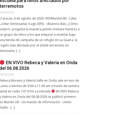
escuela para niños afectados por
terremotos
06/08/2026
(Caracas, 6 de agosto de 2026. EFE/MundoUR).- Catia
La Mar (Venezuela), 6 ago (EFE).- «Buenos días. ¿Cómo
están?», pregunta la maestra Jazmín Urimare Ramírez a
un grupo de niños a los que empezó a enseñar bajo
una tienda de campaña de un refugio en La Guaira, la
región más afectada por el doble terremoto en
Venezuela, […]
EN VIVO Rebeca y Valeria en Onda
del 06.08.2026
06/08/2026
Rebeca Moreno y Valeria Valle en Onda sale en vivo de
Lunes a Viernes de 9:00 a 11:00 am a través de nuestra
señal en radio 107.9 Fm La entrada
EN VIVO Rebeca
y Valeria en Onda del 06.08.2026 se publicó primero
en Mundo UR - Un mundo de información - Unión
Radio - […]