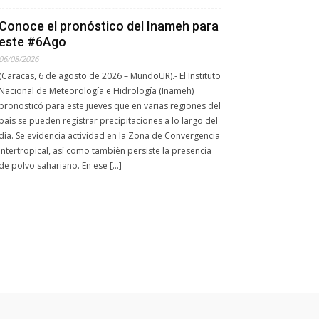
Conoce el pronóstico del Inameh para
este #6Ago
06/08/2026
(Caracas, 6 de agosto de 2026 – MundoUR).- El Instituto
Nacional de Meteorología e Hidrología (Inameh)
pronosticó para este jueves que en varias regiones del
país se pueden registrar precipitaciones a lo largo del
día. Se evidencia actividad en la Zona de Convergencia
Intertropical, así como también persiste la presencia
de polvo sahariano. En ese […]