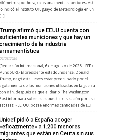
kilómetros por hora, ocasionalmente superiores. Así
lo indicó el Instituto Uruguayo de Meteorología en un
[…]
Trump afirmó que EEUU cuenta con
suficientes municiones y que hay un
crecimiento de la industria
armamentística
06/08/2026
(Redacción Internacional, 6 de agosto de 2026 – EFE /
MundoUR).- El presidente estadounidense, Donald
Trump, negó este jueves estar preocupado por el
agotamiento de las municiones utilizadas en la guerra
con Irán, después de que el diario The Washington
Post informara sobre su supuesta frustración por esa
escasez. «EE. UU. posee enormes cantidades de […]
Unicef pidió a España acoger
«eficazmente» a 1.200 menores
migrantes que están en Ceuta sin sus