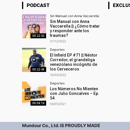
PODCAST
EXCLU
Sin Manual con Anna Vaccarella
Sin Manual con Anna
Vaccarella || ¿Cómo tratar
y responder ante los
traumas?
00:22:43
31/12/2022
Deportes
El Infield EP #71 || Néstor
Corredor, el grandeliga
venezolano incógnito de
los Cerveceros
00:22:48
10/06/2022
Deportes
Los Números No Mienten
con Julio Goncalves – Ep.
54
00:04:16
06/05/2021
Mundour Co., Ltd. IS PROUDLY MADE