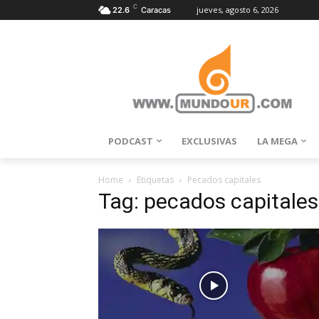
C
jueves, agosto 6, 2026
22.6
Caracas
PODCAST
EXCLUSIVAS
LA MEGA
Home
Etiquetas
Pecados capitales
Tag: pecados capitales