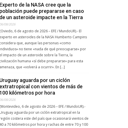
Experto de la NASA cree que la
población puede prepararse en caso
de un asteroide impacte en la Tierra
06/08/2026
(Oviedo, 6 de agosto de 2026 – EFE / MundoUR).- El
experto en asteroides de la NASA Humberto Campins
considera que, aunque las personas «como
individuos» no tiene «nada de qué preocuparse» por
el impacto de un asteroide sobre la Tierra, la
civilización humana «sí debe prepararse» para esta
amenaza, que «volverá a ocurrir». En […]
Uruguay aguarda por un ciclón
extratropical con vientos de más de
100 kilómetros por hora
06/08/2026
(Montevideo, 6 de agosto de 2026 – EFE / MundoUR).-
Uruguay aguarda por un ciclón extratropical en la
región costera este del país que ocasionará vientos de
40 a 70 kilómetros por hora y rachas de entre 70 y 100