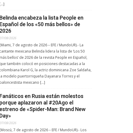
[…]
Belinda encabeza la lista People en
Español de los «50 más bellos» de
2026
07/08/2026
(Miami, 7 de agosto de 2026 – EFE / MundoUR).- La
cantante mexicana Belinda lidera la lista de ‘Los 50
más bellos’ de 2026 de la revista People en Español,
que también colocó en posiciones destacadas a la
colombiana Karol G, la actriz dominicana Zoe Saldaña,
la modelo puertorriqueña Dayanara Torres y el
baloncestista mexicano […]
Fanáticos en Rusia están molestos
porque aplazaron al #20Ago el
estreno de «Spider-Man: Brand New
Day»
07/08/2026
(Moscú, 7 de agosto de 2026 – EFE / MundoUR).- Los