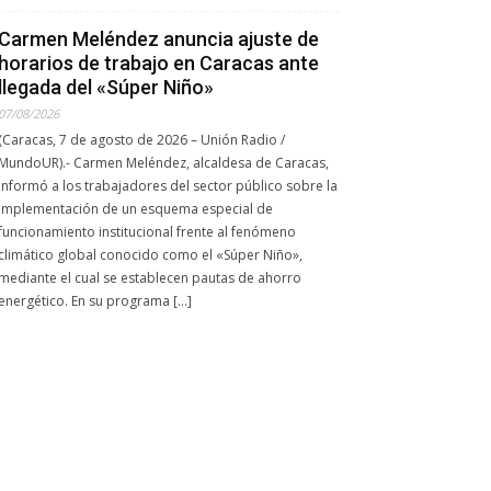
Carmen Meléndez anuncia ajuste de
horarios de trabajo en Caracas ante
llegada del «Súper Niño»
07/08/2026
(Caracas, 7 de agosto de 2026 – Unión Radio /
MundoUR).- Carmen Meléndez, alcaldesa de Caracas,
informó a los trabajadores del sector público sobre la
implementación de un esquema especial de
funcionamiento institucional frente al fenómeno
climático global conocido como el «Súper Niño»,
mediante el cual se establecen pautas de ahorro
energético. En su programa […]