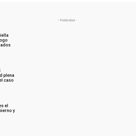
- Publicidad -
iella
logo
mados
»
i
d plena
del caso
es el
bierno y