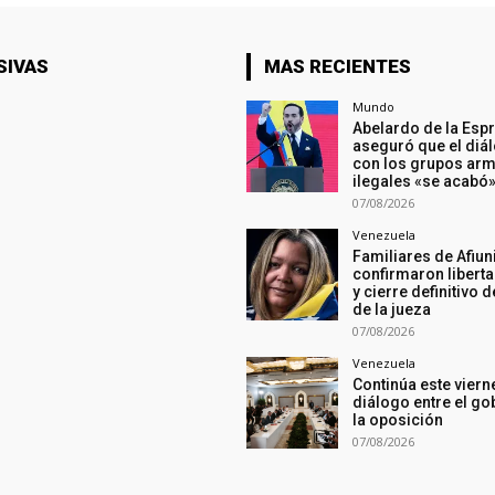
SIVAS
MAS RECIENTES
Mundo
Abelardo de la Espr
aseguró que el diá
con los grupos ar
ilegales «se acabó
07/08/2026
Venezuela
Familiares de Afiun
confirmaron liberta
y cierre definitivo 
de la jueza
07/08/2026
Venezuela
Continúa este viern
diálogo entre el go
la oposición
07/08/2026