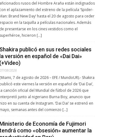
aficionados rusos del Hombre Araña están indignados
con el aplazamiento del estreno de la película ‘Spider-
Man: Brand New Day’ hasta el 20 de agosto para ceder
espacio en la taquilla a películas nacionales. Además
de presentarse en los cines vestidos como el
superhéroe, hicieron […]
Shakira publicó en sus redes sociales
la versión en español de «Dai Dai»
(+Video)
07/08/2026
(Miami, 7 de agosto de 2026 – EFE / MundoUR).- Shakira
publicó este viernes la versión en español de ‘Dai Dai’,
la canción oficial del Mundial de fútbol de 2026 que
interpretó junto al nigeriano Burna Boy, anuncio que
hizo en su cuenta de Instagram. ‘Dai Dai’ se estrenó en
mayo, semanas antes del comienzo […]
Ministerio de Economía de Fujimori
tendrá como «obsesión» aumentar la